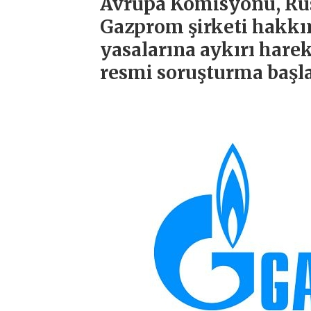
Avrupa Komisyonu, Rus e
Gazprom şirketi hakkın
yasalarına aykırı harek
resmi soruşturma başla