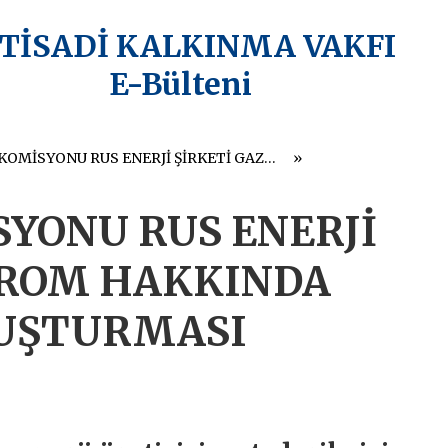
KTİSADİ KALKINMA VAKFI
E-Bülteni
AVRUPA KOMİSYONU RUS ENERJİ ŞİRKETİ GAZPROM HAKKINDA REKABET SORUŞTURMASI BAŞLATTI
YONU RUS ENERJİ
PROM HAKKINDA
UŞTURMASI