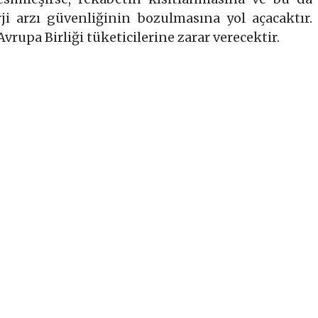
ji arzı güvenliğinin bozulmasına yol açacaktır.
vrupa Birliği tüketicilerine zarar verecektir.