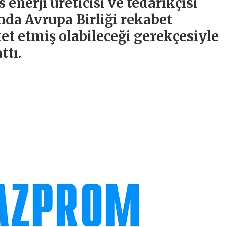
nerji üreticisi ve tedarikçisi
da Avrupa Birliği rekabet
et etmiş olabileceği gerekçesiyle
ttı.