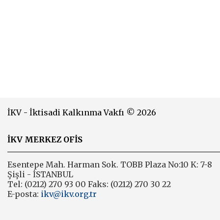
İKV - İktisadi Kalkınma Vakfı © 2026
İKV MERKEZ OFİS
Esentepe Mah. Harman Sok. TOBB Plaza No:10 K: 7-8
Şişli - İSTANBUL
Tel: (0212) 270 93 00 Faks: (0212) 270 30 22
E-posta:
ikv@ikv.org.tr