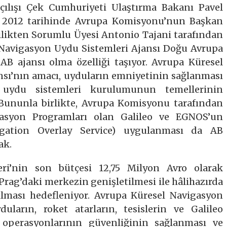
açılışı Çek Cumhuriyeti Ulaştırma Bakanı Pavel
ül 2012 tarihinde Avrupa Komisyonu’nun Başkan
cilikten Sorumlu Üyesi Antonio Tajani tarafından
l Navigasyon Uydu Sistemleri Ajansı Doğu Avrupa
 AB ajansı olma özelliği taşıyor. Avrupa Küresel
nsı’nın amacı, uyduların emniyetinin sağlanması
 uydu sistemleri kurulumunun temellerinin
. Bununla birlikte, Avrupa Komisyonu tarafından
asyon Programları olan Galileo ve EGNOS’un
igation Overlay Service) uygulanması da AB
ak.
ri’nin son bütçesi 12,75 Milyon Avro olarak
Prag’daki merkezin genişletilmesi ile hâlihazırda
rılması hedefleniyor. Avrupa Küresel Navigasyon
uların, roket atarların, tesislerin ve Galileo
 operasyonlarının güvenliğinin sağlanması ve