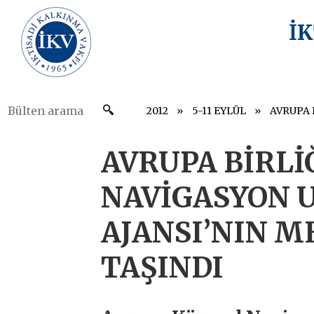
İ
2012
5-11 EYLÜL
AVRUPA BİRLİ
NAVİGASYON 
AJANSI’NIN M
TAŞINDI