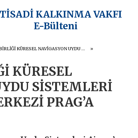
KTİSADİ KALKINMA VAKFI
E-Bülteni
AVRUPA BİRLİĞİ KÜRESEL NAVİGASYON UYDU SİSTEMLERİ AJANSI’NIN MERKEZİ PRAG’A TAŞINDI
Ğİ KÜRESEL
UYDU SİSTEMLERİ
ERKEZİ PRAG’A