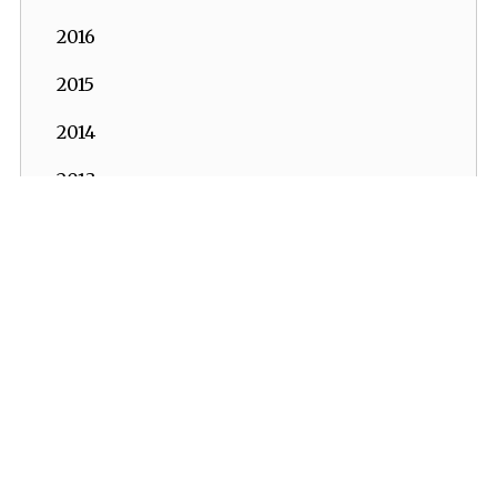
2016
2015
2014
2013
2012
İKV - İktisadi Kalkınma Vakfı © 2026
2011
Powered by:
OrBiT
2010
İKV MERKEZ OFİS
2009
Esentepe Mah. Harman Sok. TOBB Plaza No:10 K: 7-8
2008
Şişli - İSTANBUL
Tel: (0212) 270 93 00 Faks: (0212) 270 30 22
2007
E-posta:
ikv@ikv.org.tr