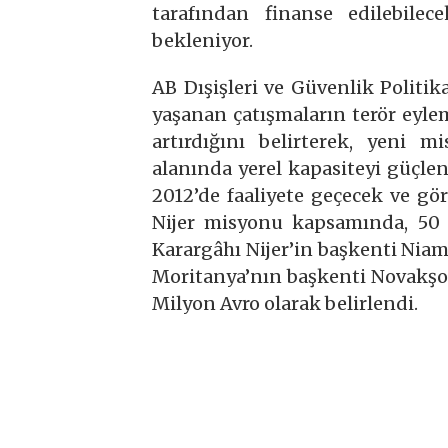
tarafından finanse edilebilec
bekleniyor.
AB Dışişleri ve Güvenlik Politik
yaşanan çatışmaların terör eylem
artırdığını belirterek, yeni 
alanında yerel kapasiteyi güçle
2012’de faaliyete geçecek ve gö
Nijer misyonu kapsamında, 50 u
Karargâhı Nijer’in başkenti Nia
Moritanya’nın başkenti Novakşot’t
Milyon Avro olarak belirlendi.