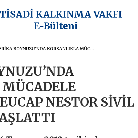
KTİSADİ KALKINMA VAKFI
E-Bülteni
AB AFRİKA BOYNUZU’NDA KORSANLIKLA MÜCADELE KAPSAMINDA EUCAP NESTOR SİVİL MİSYONUNU BAŞLATTI
OYNUZU’NDA
 MÜCADELE
EUCAP NESTOR SİVİL
AŞLATTI