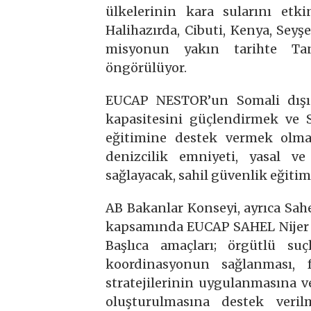
ülkelerinin kara sularını etk
Halihazırda, Cibuti, Kenya, Seyş
misyonun yakın tarihte Tanz
öngörülüyor.
EUCAP NESTOR’un Somali dışın
kapasitesini güçlendirmek ve S
eğitimine destek vermek olma
denizcilik emniyeti, yasal v
sağlayacak, sahil güvenlik eğitim
AB Bakanlar Konseyi, ayrıca Sahe
kapsamında EUCAP SAHEL Nijer m
Başlıca amaçları; örgütlü su
koordinasyonun sağlanması, f
stratejilerinin uygulanmasına 
oluşturulmasına destek veri