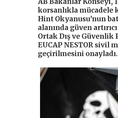
AB Bakanlar Konseyi, 
korsanlıkla mücadele 
Hint Okyanusu’nun batı
alanında güven artırıc
Ortak Dış ve Güvenlik 
EUCAP NESTOR sivil m
geçirilmesini onayladı.