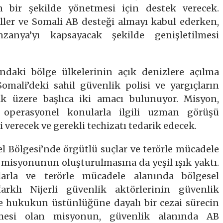
in bir şekilde yönetmesi için destek verecek.
eller ve Somali AB desteği almayı kabul ederken,
anya’yı kapsayacak şekilde genişletilmesi
daki bölge ülkelerinin açık denizlere açılma
omali’deki sahil güvenlik polisi ve yargıçların
k üzere başlıca iki amacı bulunuyor. Misyon,
e operasyonel konularla ilgili uzman görüşü
i verecek ve gerekli techizatı tedarik edecek.
l Bölgesi’nde örgütlü suçlar ve terörle mücadele
isyonunun oluşturulmasına da yeşil ışık yaktı.
çlarla ve terörle mücadele alanında bölgesel
arklı Nijerli güvenlik aktörlerinin güvenlik
ve hukukun üstünlüğüne dayalı bir cezai sürecin
lmesi olan misyonun, güvenlik alanında AB