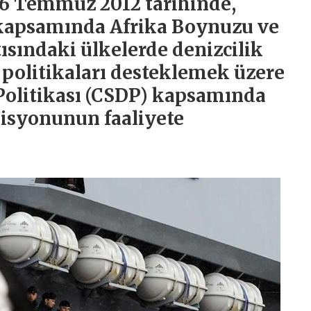
16 Temmuz 2012 tarihinde,
kapsamında Afrika Boynuzu ve
sındaki ülkelerde denizcilik
ı politikaları desteklemek üzere
Politikası (CSDP) kapsamında
isyonunun faaliyete