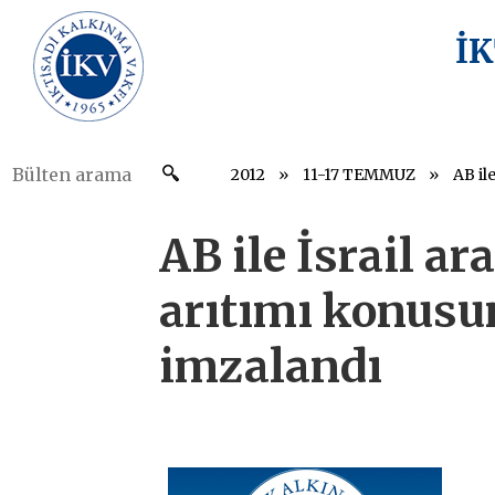
İ
2012
11-17 TEMMUZ
AB ile İsrail ar
arıtımı konusu
imzalandı