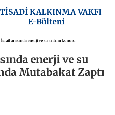
KTİSADİ KALKINMA VAKFI
E-Bülteni
AB ile İsrail arasında enerji ve su arıtımı konusunda Mutabakat Zaptı imzalandı
asında enerji ve su
nda Mutabakat Zaptı