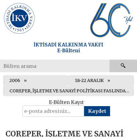
İKTİSADİ KALKINMA VAKFI
E-Bülteni
2006
18-22 ARALIK
COREPER, İŞLETME VE SANAYİ POLİTİKASI FASLINDA TÜRKİYE`YE DAVET MEKTUBU GÖNDERİLMESİNİ KARARLAŞTIRDI
E-Bülten Kayıt
COREPER, İŞLETME VE SANAYİ