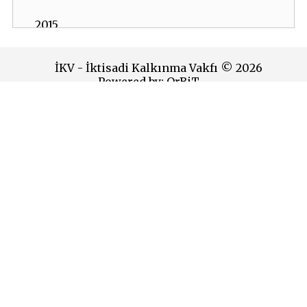
2015
2014
İKV - İktisadi Kalkınma Vakfı © 2026
Powered by:
OrBiT
2013
2012
İKV MERKEZ OFİS
2011
Esentepe Mah. Harman Sok. TOBB Plaza No:10 K: 7-8
Şişli - İSTANBUL
2010
Tel: (0212) 270 93 00 Faks: (0212) 270 30 22
E-posta:
ikv@ikv.org.tr
2009
İKV BRÜKSEL OFİS
2008
Avenue de l’Yser 5-6 1040 Brussels
2007
Tel: +32 2 646 40 40 Faks: +32 2 646 95 38
E-posta:
ikvnet@skynet.be
2006