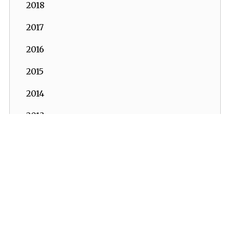
2018
2017
2016
2015
2014
2013
2012
2011
İKV - İktisadi Kalkınma Vakfı © 2026
Powered by:
OrBiT
2010
İKV MERKEZ OFİS
2009
Esentepe Mah. Harman Sok. TOBB Plaza No:10 K: 7-8
2008