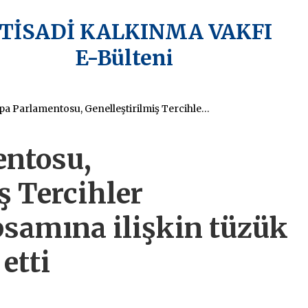
KTİSADİ KALKINMA VAKFI
E-Bülteni
Avrupa Parlamentosu, Genelleştirilmiş Tercihler Sistemi’nin kapsamına ilişkin tüzük taslağını kabul etti
entosu,
ş Tercihler
psamına ilişkin tüzük
etti