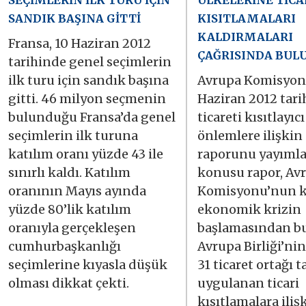
SEÇİMLERİN İLK TURU İÇİN
ÜLKELERİNE TİCA
SANDIK BAŞINA GİTTİ
KISITLAMALARI
KALDIRMALARI
Fransa, 10 Haziran 2012
ÇAĞRISINDA BUL
tarihinde genel seçimlerin
ilk turu için sandık başına
Avrupa Komisyon
gitti. 46 milyon seçmenin
Haziran 2012 tari
bulunduğu Fransa’da genel
ticareti kısıtlayıcı
seçimlerin ilk turuna
önlemlere ilişkin
katılım oranı yüzde 43 ile
raporunu yayımla
sınırlı kaldı. Katılım
konusu rapor, Av
oranının Mayıs ayında
Komisyonu’nun k
yüzde 80’lik katılım
ekonomik krizin
oranıyla gerçekleşen
başlamasından b
cumhurbaşkanlığı
Avrupa Birliği’nin
seçimlerine kıyasla düşük
31 ticaret ortağı 
olması dikkat çekti.
uygulanan ticari
kısıtlamalara iliş