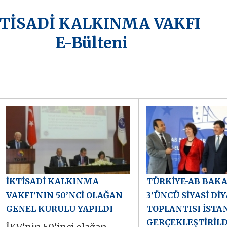
KTİSADİ KALKINMA VAKFI
E-Bülteni
İKTİSADİ KALKINMA
TÜRKİYE-AB BAK
VAKFI’NIN 50’NCİ OLAĞAN
3’ÜNCÜ SİYASİ Dİ
GENEL KURULU YAPILDI
TOPLANTISI İSTA
GERÇEKLEŞTİRİLD