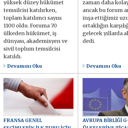
yüksek düzey hükümet
zaman daha kolay
temsilcisi katılırken,
ancak bu forum ar
toplam katılımcı sayısı
inşa ettiğimiz uz
1100 oldu. Foruma 70
ortaklığın karşılı
ülkeden hükümet, iş
gelecek yıllarda a
dünyası, akademisyen ve
dedi.
sivil toplum temsilcisi
katıldı.
Devamını Oku
Devamını Oku
FRANSA GENEL
AVRUPA BİRLİĞİ G