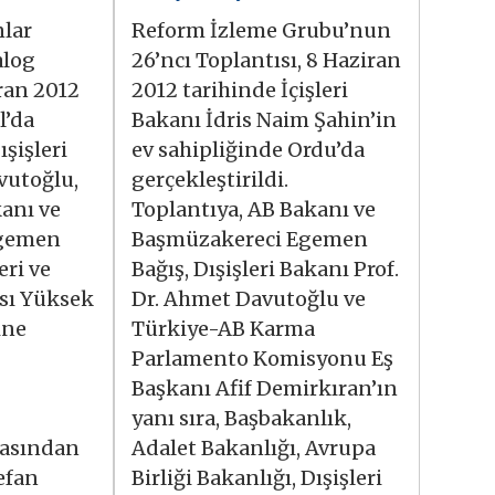
lar
Reform İzleme Grubu’nun
alog
26’ncı Toplantısı, 8 Haziran
iran 2012
2012 tarihinde İçişleri
l’da
Bakanı İdris Naim Şahin’in
ışişleri
ev sahipliğinde Ordu’da
vutoğlu,
gerçekleştirildi.
kanı ve
Toplantıya, AB Bakanı ve
Egemen
Başmüzakereci Egemen
eri ve
Bağış, Dışişleri Bakanı Prof.
ası Yüksek
Dr. Ahmet Davutoğlu ve
ine
Türkiye-AB Karma
Parlamento Komisyonu Eş
Başkanı Afif Demirkıran’ın
yanı sıra, Başbakanlık,
kasından
Adalet Bakanlığı, Avrupa
efan
Birliği Bakanlığı, Dışişleri