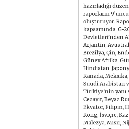
hazırladığı düzen
raporların 9’unc
oluşturuyor. Rapo
kapsamında, G-2
Devletleri’nden A
Arjantin, Avustral
Brezilya, Çin, En
Güney Afrika, Gü
Hindistan, Japony
Kanada, Meksika,
Suudi Arabistan 
Türkiye’nin yanı 
Cezayir, Beyaz Ru
Ekvator, Filipin,
Kong, İsviçre, Kaz
Malezya, Mısır, Ni