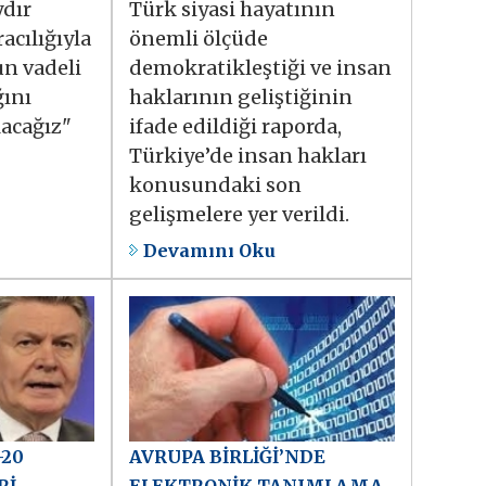
dır
Türk siyasi hayatının
acılığıyla
önemli ölçüde
un vadeli
demokratikleştiği ve insan
ğını
haklarının geliştiğinin
lacağız"
ifade edildiği raporda,
Türkiye’de insan hakları
konusundaki son
gelişmelere yer verildi.
Devamını Oku
-20
AVRUPA BİRLİĞİ’NDE