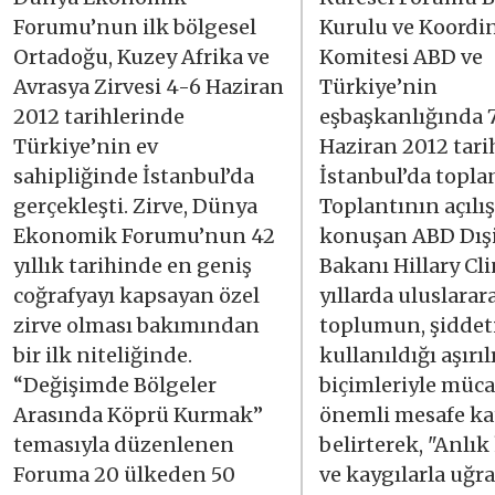
Forumu’nun ilk bölgesel
Kurulu ve Koordi
Ortadoğu, Kuzey Afrika ve
Komitesi ABD ve
Avrasya Zirvesi 4-6 Haziran
Türkiye’nin
2012 tarihlerinde
eşbaşkanlığında 
Türkiye’nin ev
Haziran 2012 tari
sahipliğinde İstanbul’da
İstanbul’da topla
gerçekleşti. Zirve, Dünya
Toplantının açılı
Ekonomik Forumu’nun 42
konuşan ABD Dışi
yıllık tarihinde en geniş
Bakanı Hillary Cl
coğrafyayı kapsayan özel
yıllarda uluslarar
zirve olması bakımından
toplumun, şiddet
bir ilk niteliğinde.
kullanıldığı aşırı
“Değişimde Bölgeler
biçimleriyle müc
Arasında Köprü Kurmak”
önemli mesafe kat
temasıyla düzenlenen
belirterek, "Anlık
Foruma 20 ülkeden 50
ve kaygılarla uğr