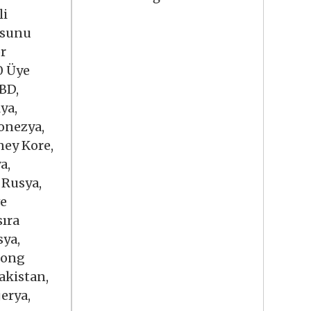
li
usunu
r
0 Üye
BD,
ya,
donezya,
ney Kore,
a,
 Rusya,
ve
sıra
sya,
 Hong
akistan,
jerya,