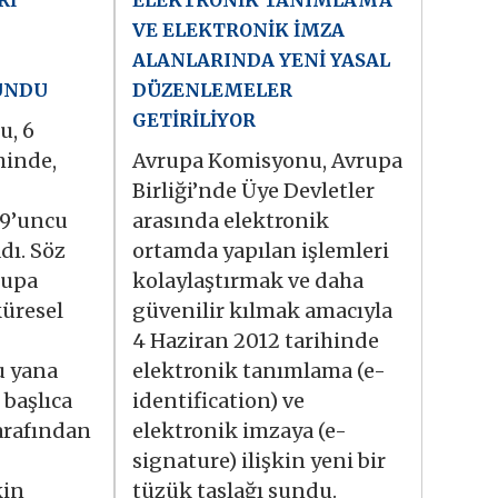
Rİ
ELEKTRONİK TANIMLAMA
VE ELEKTRONİK İMZA
ALANLARINDA YENİ YASAL
UNDU
DÜZENLEMELER
GETİRİLİYOR
u, 6
hinde,
Avrupa Komisyonu, Avrupa
Birliği’nde Üye Devletler
 9’uncu
arasında elektronik
dı. Söz
ortamda yapılan işlemleri
rupa
kolaylaştırmak ve daha
üresel
güvenilir kılmak amacıyla
4 Haziran 2012 tarihinde
u yana
elektronik tanımlama (e-
 başlıca
identification) ve
tarafından
elektronik imzaya (e-
signature) ilişkin yeni bir
kin
tüzük taslağı sundu.