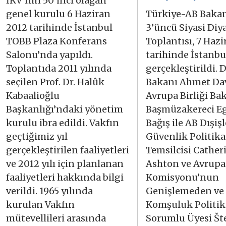
İKV’nin 50’inci olağan
genel kurulu 6 Haziran
Türkiye-AB Bakan
2012 tarihinde İstanbul
3’üncü Siyasi Diy
TOBB Plaza Konferans
Toplantısı, 7 Haz
Salonu’nda yapıldı.
tarihinde İstanbu
Toplantıda 2011 yılında
gerçekleştirildi. D
seçilen Prof. Dr. Halûk
Bakanı Ahmet Da
Kabaalioğlu
Avrupa Birliği Ba
Başkanlığı’ndaki yönetim
Başmüzakereci 
kurulu ibra edildi. Vakfın
Bağış ile AB Dışişl
geçtiğimiz yıl
Güvenlik Politik
gerçekleştirilen faaliyetleri
Temsilcisi Cather
ve 2012 yılı için planlanan
Ashton ve Avrupa
faaliyetleri hakkında bilgi
Komisyonu’nun
verildi. 1965 yılında
Genişlemeden ve
kurulan Vakfın
Komşuluk Politi
mütevellileri arasında
Sorumlu Üyesi Št