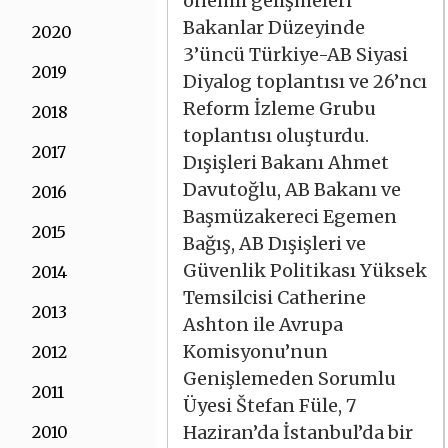
önemli gelişmeleri
Bakanlar Düzeyinde
2020
3’üncü Türkiye-AB Siyasi
2019
Diyalog toplantısı ve 26’ncı
Reform İzleme Grubu
2018
toplantısı oluşturdu.
2017
Dışişleri Bakanı Ahmet
Davutoğlu, AB Bakanı ve
2016
Başmüzakereci Egemen
2015
Bağış, AB Dışişleri ve
Güvenlik Politikası Yüksek
2014
Temsilcisi Catherine
2013
Ashton ile Avrupa
Komisyonu’nun
2012
Genişlemeden Sorumlu
2011
Üyesi Štefan Füle, 7
Haziran’da İstanbul’da bir
2010