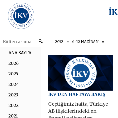
İ
2012
6-12 HAZİRAN
ANA SAYFA
2026
2025
2024
İKV’DEN HAFTAYA BAKIŞ
2023
Geçtiğimiz hafta, Türkiye-
2022
AB ilişkilerindeki en
2021