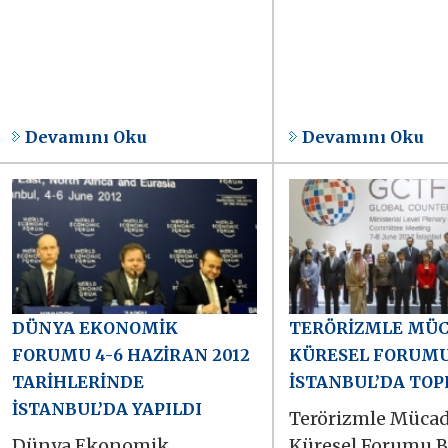
Devamını Oku
Devamını Oku
DÜNYA EKONOMİK
TERÖRİZMLE MÜ
FORUMU 4-6 HAZİRAN 2012
KÜRESEL FORUM
TARİHLERİNDE
İSTANBUL’DA TOP
İSTANBUL’DA YAPILDI
Terörizmle Mücad
Dünya Ekonomik
Küresel Forumu B