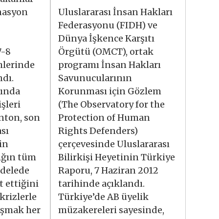
nasyon
Uluslararası İnsan Hakları
Federasyonu (FIDH) ve
Dünya İşkence Karşıtı
7-8
Örgütü (OMCT), ortak
hlerinde
programı İnsan Hakları
ndı.
Savunucularının
şında
Korunması için Gözlem
şleri
(The Observatory for the
inton, son
Protection of Human
ası
Rights Defenders)
in
çerçevesinde Uluslararası
lığın tüm
Bilirkişi Heyetinin Türkiye
adelede
Raporu, 7 Haziran 2012
 ettiğini
tarihinde açıklandı.
 krizlerle
Türkiye’de AB üyelik
aşmak her
müzakereleri sayesinde,