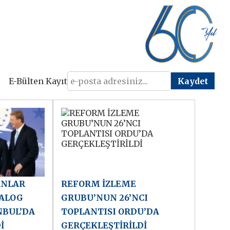
E-Bülten Kayıt
ANLAR
REFORM İZLEME
YALOG
GRUBU’NUN 26’NCI
NBUL’DA
TOPLANTISI ORDU’DA
İ
GERÇEKLEŞTİRİLDİ