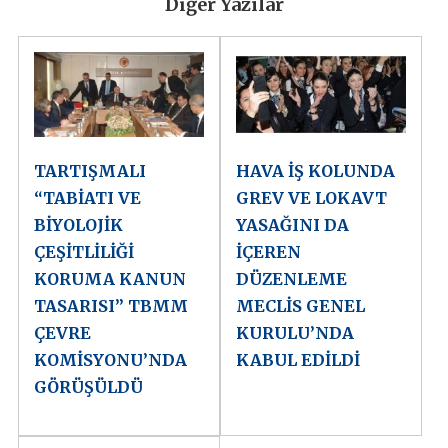
Diğer Yazılar
TARTIŞMALI
HAVA İŞ KOLUNDA
“TABİATI VE
GREV VE LOKAVT
BİYOLOJİK
YASAĞINI DA
ÇEŞİTLİLİĞİ
İÇEREN
KORUMA KANUN
DÜZENLEME
TASARISI” TBMM
MECLİS GENEL
ÇEVRE
KURULU’NDA
KOMİSYONU’NDA
KABUL EDİLDİ
GÖRÜŞÜLDÜ