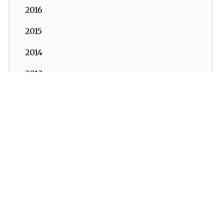
2016
2015
2014
2013
2012
2011
2010
İKV - İktisadi Kalkınma Vakfı © 2026
2009
Powered by:
OrBiT
2008
İKV MERKEZ OFİS
2007
Esentepe Mah. Harman Sok. TOBB Plaza No:10 K: 7-8