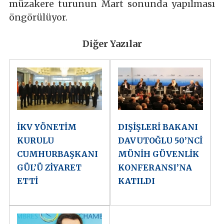
müzakere turunun Mart sonunda yapılması
öngörülüyor.
Diğer Yazılar
İKV YÖNETİM
DIŞİŞLERİ BAKANI
KURULU
DAVUTOĞLU 50’NCİ
CUMHURBAŞKANI
MÜNİH GÜVENLİK
GÜL’Ü ZİYARET
KONFERANSI’NA
ETTİ
KATILDI