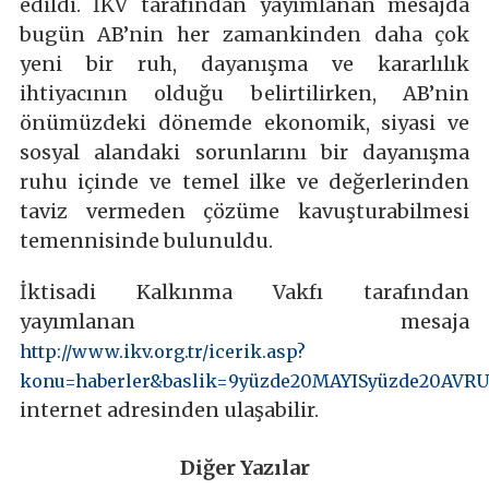
edildi. İKV tarafından yayımlanan mesajda
bugün AB’nin her zamankinden daha çok
yeni bir ruh, dayanışma ve kararlılık
ihtiyacının olduğu belirtilirken, AB’nin
önümüzdeki dönemde ekonomik, siyasi ve
sosyal alandaki sorunlarını bir dayanışma
ruhu içinde ve temel ilke ve değerlerinden
taviz vermeden çözüme kavuşturabilmesi
temennisinde bulunuldu.
İktisadi Kalkınma Vakfı tarafından
yayımlanan mesaja
http://www.ikv.org.tr/icerik.asp?
konu=haberler&baslik=9yüzde20MAYISyüzde20AV
internet adresinden ulaşabilir.
Diğer Yazılar