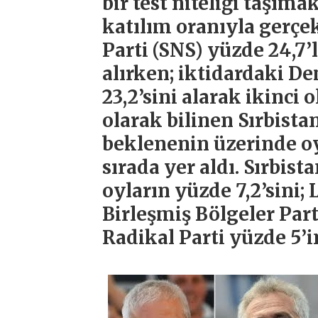
bir test niteliği taşım
katılım oranıyla gerçek
Parti (SNS) yüzde 24,7’l
alırken; iktidardaki D
23,2’sini alarak ikinci 
olarak bilinen Sırbistan
beklenenin üzerinde oy
sırada yer aldı. Sırbis
oyların yüzde 7,2’sini; 
Birleşmiş Bölgeler Parti
Radikal Parti yüzde 5’ini