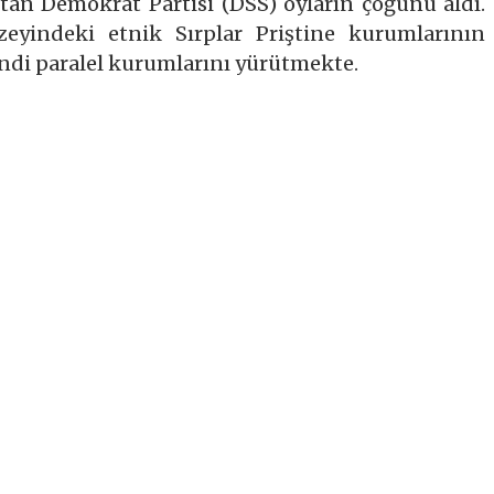
stan Demokrat Partisi (DSS) oyların çoğunu aldı.
zeyindeki etnik Sırplar Priştine kurumlarının
ndi paralel kurumlarını yürütmekte.