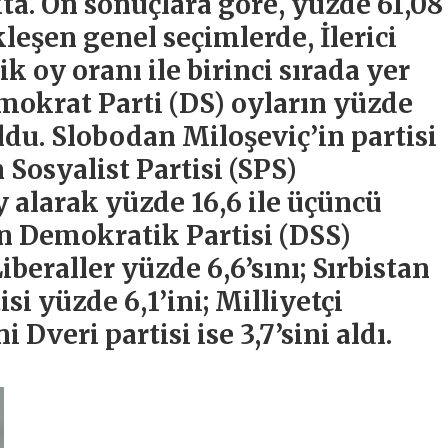
akta. Ön sonuçlara göre, yüzde 61,08
leşen genel seçimlerde, İlerici
ik oy oranı ile birinci sırada yer
emokrat Parti (DS) oyların yüzde
oldu. Slobodan Miloşeviç’in partisi
 Sosyalist Partisi (SPS)
 alarak yüzde 16,6 ile üçüncü
tan Demokratik Partisi (DSS)
Liberaller yüzde 6,6’sını; Sırbistan
si yüzde 6,1’ini; Milliyetçi
 Dveri partisi ise 3,7’sini aldı.