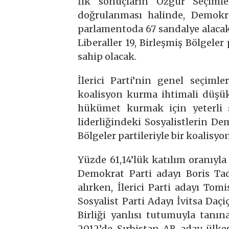
İlk sonuçların Özgür Seçiml
doğrulanması halinde, Demokrat
parlamentoda 67 sandalye alacak. 
Liberaller 19, Birleşmiş Bölgeler
sahip olacak.
İlerici Parti’nin genel seçiml
koalisyon kurma ihtimali düşük
hükümet kurmak için yeterli sa
liderliğindeki Sosyalistlerin De
Bölgeler partileriyle bir koalisy
Yüzde 61,14’lük katılım oranıyl
Demokrat Parti adayı Boris Tadi
alırken, İlerici Parti adayı Tomi
Sosyalist Parti Adayı İvitsa Daç
Birliği yanlısı tutumuyla tan
2012’de Sırbistan AB aday ülkesi