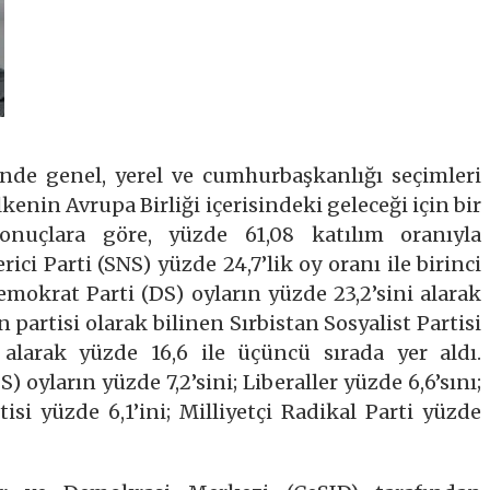
inde genel, yerel ve cumhurbaşkanlığı seçimleri
lkenin Avrupa Birliği içerisindeki geleceği için bir
sonuçlara göre, yüzde 61,08 katılım oranıyla
ici Parti (SNS) yüzde 24,7’lik oy oranı ile birinci
Demokrat Parti (DS) oyların yüzde 23,2’sini alarak
 partisi olarak bilinen Sırbistan Sosyalist Partisi
alarak yüzde 16,6 ile üçüncü sırada yer aldı.
 oyların yüzde 7,2’sini; Liberaller yüzde 6,6’sını;
tisi yüzde 6,1’ini; Milliyetçi Radikal Parti yüzde