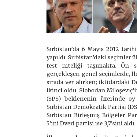
Sırbistan’da 6 Mayıs 2012 tarih
yapıldı. Sırbistan’daki seçimler ü
test niteliği taşımakta. Ön 
gerçekleşen genel seçimlerde, İler
sırada yer alırken; iktidardaki 
ikinci oldu. Slobodan Miloşeviç’in
(SPS) beklenenin üzerinde oy 
Sırbistan Demokratik Partisi (DSS)
Sırbistan Birleşmiş Bölgeler Par
5’ini Dveri partisi ise 3,7’sini aldı.