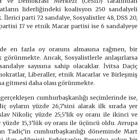
er ve Demokrasi Merkezi (CeSID) tarafından
ların liderliğindeki koalisyon 250 sandalyeli
İlerici parti 72 sandalye, Sosyalistler 48, DSS 20,
 partisi 17 ve etnik Macar partisi ise 6 sandalyeye
erde en fazla oy oranını almasına rağmen, bir
 görünmekte. Ancak, Sosyalistlerle anlaşırlarsa
ndalye sayısına sahip olacaklar. İvitsa Daçiç
mokratlar, Liberaller, etnik Macarlar ve Birleşmiş
ona gitmesi daha olası görünmekte.
a gerçekleşen cumhurbaşkanlığı seçimlerinde ise,
ç oyların yüzde 26,7’sini alarak ilk sırada yer
slav Nikoliç yüzde 25,5’lik oy oranı ile ikinci ve
iç yüzde 15,3’lük oy oranı ile üçüncü oldu. Avrupa
ınan Tadiç’in cumhurbaşkanlığı döneminde Mart
 ilan edilmişti. Sırbistan’ın Rusya’ya yakın bir