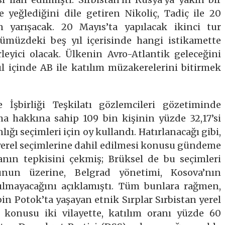
e yeğlediğini dile getiren Nikoliç, Tadiç ile 20
n yarışacak. 20 Mayıs’ta yapılacak ikinci tur
nümüzdeki beş yıl içerisinde hangi istikamette
leyici olacak. Ülkenin Avro-Atlantik geleceğini
ıl içinde AB ile katılım müzakerelerini bitirmek
İşbirliği Teşkilatı gözlemcileri gözetiminde
a hakkına sahip 109 bin kişinin yüzde 32,17’si
ğı seçimleri için oy kullandı. Hatırlanacağı gibi,
yerel seçimlerine dahil edilmesi konusu gündeme
anın tepkisini çekmiş; Brüksel de bu seçimleri
Bunun üzerine, Belgrad yönetimi, Kosova’nın
ılmayacağını açıklamıştı. Tüm bunlara rağmen,
n Potok’ta yaşayan etnik Sırplar Sırbistan yerel
z konusu iki vilayette, katılım oranı yüzde 60