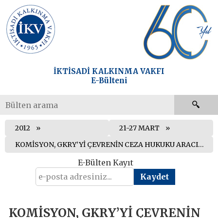
İKTİSADİ KALKINMA VAKFI
E-Bülteni
2012
21-27 MART
KOMİSYON, GKRY’Yİ ÇEVRENİN CEZA HUKUKU ARACILIĞIYLA KORUNMASI DİREKTİFİNİ İÇ HUKUKA AKTARMADIĞI GEREKÇESİYLE ABAD’A SEVK EDİYOR
E-Bülten Kayıt
KOMİSYON, GKRY’Yİ ÇEVRENİN