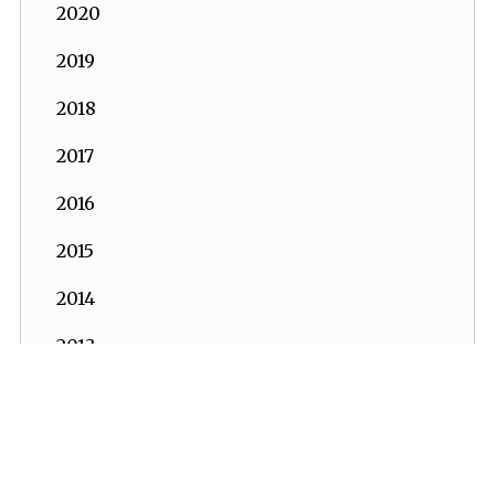
2020
2019
2018
2017
2016
2015
2014
2013
2012
2011
İKV - İktisadi Kalkınma Vakfı © 2026
Powered by:
OrBiT
2010