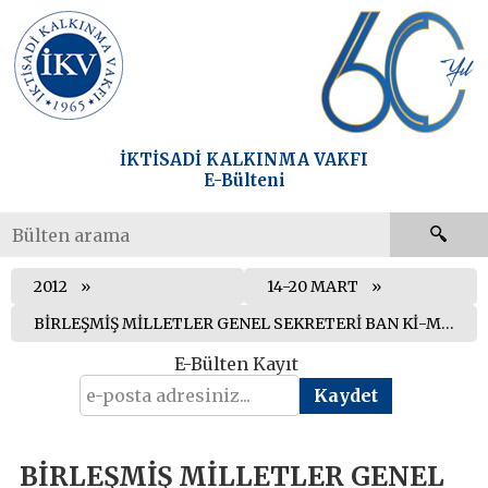
İKTİSADİ KALKINMA VAKFI
E-Bülteni
2012
14-20 MART
BİRLEŞMİŞ MİLLETLER GENEL SEKRETERİ BAN Kİ-MOON KIBRIS KONUSUNDA TASLAK RAPORUNU GÜVENLİK KONSEYİ’NE SUNDU
E-Bülten Kayıt
BİRLEŞMİŞ MİLLETLER GENEL