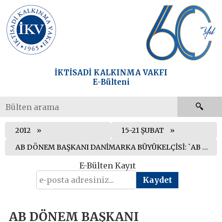
İKTİSADİ KALKINMA VAKFI
E-Bülteni
2012
15-21 ŞUBAT
AB DÖNEM BAŞKANI DANİMARKA BÜYÜKELÇİSİ: `AB SÜRECİNDE İVME İÇİN BİR BAŞLIK AÇILMALI`
E-Bülten Kayıt
AB DÖNEM BAŞKANI