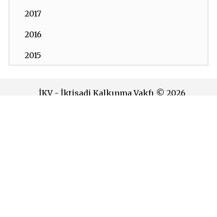
2017
2016
2015
2014
İKV - İktisadi Kalkınma Vakfı © 2026
2013
Powered by:
OrBiT
2012
İKV MERKEZ OFİS
2011
Esentepe Mah. Harman Sok. TOBB Plaza No:10 K: 7-8
2010
Şişli - İSTANBUL
Tel: (0212) 270 93 00 Faks: (0212) 270 30 22
2009
E-posta:
ikv@ikv.org.tr
2008
İKV BRÜKSEL OFİS