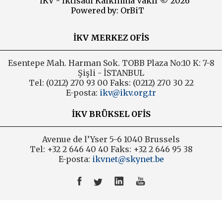
İKV - İktisadi Kalkınma Vakfı © 2026
Powered by:
OrBiT
2013
İKV MERKEZ OFİS
2012
2011
Esentepe Mah. Harman Sok. TOBB Plaza No:10 K: 7-8
Şişli - İSTANBUL
Tel: (0212) 270 93 00 Faks: (0212) 270 30 22
2010
E-posta:
ikv@ikv.org.tr
2009
İKV BRÜKSEL OFİS
2008
Avenue de l’Yser 5-6 1040 Brussels
2007
Tel: +32 2 646 40 40 Faks: +32 2 646 95 38
E-posta:
ikvnet@skynet.be
2006