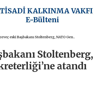
KTİSADİ KALKINMA VAKFI
E-Bülteni
Norveç eski Başbakanı Stoltenberg, NATO Genel Sekreterliği’ne atandı
şbakanı Stoltenberg,
reterliği’ne atandı