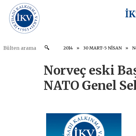
İ
2014
30 MART-5 NİSAN
Norveç eski Ba
NATO Genel Sek