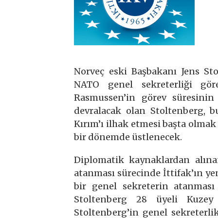
Norveç eski Başbakanı Jens Sto
NATO genel sekreterliği gö
Rasmussen’in görev süresinin
devralacak olan Stoltenberg, bu
Kırım’ı ilhak etmesi başta olmak 
bir dönemde üstlenecek.
Diplomatik kaynaklardan alına
atanması sürecinde İttifak’ın ye
bir genel sekreterin atanması
Stoltenberg 28 üyeli Kuzey A
Stoltenberg’in genel sekreterl