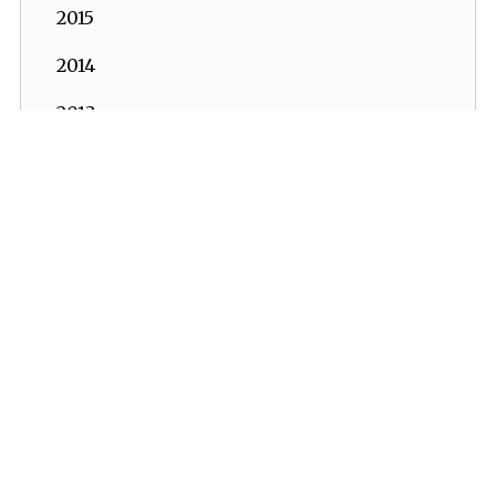
2015
2014
2013
2012
2011
2010
2009
2008
2007
2006
İKV - İktisadi Kalkınma Vakfı © 2026