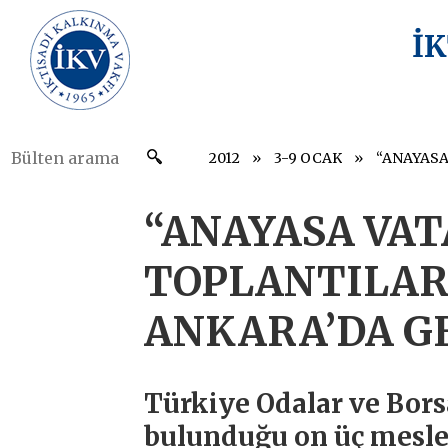
İ
2012
3-9 OCAK
“ANAYASA VA
TOPLANTILARI
ANKARA’DA G
Türkiye Odalar ve Borsa
bulunduğu on üç mesle