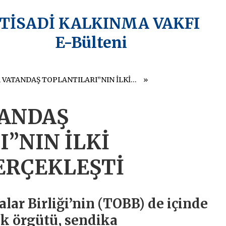
KTİSADİ KALKINMA VAKFI
E-Bülteni
“ANAYASA VATANDAŞ TOPLANTILARI”NIN İLKİ ANKARA’DA GERÇEKLEŞTİ
TANDAŞ
”NIN İLKİ
ERÇEKLEŞTİ
lar Birliği’nin (TOBB) de içinde
k örgütü, sendika