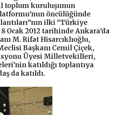
il toplum kuruluşunun
Platformu’nun öncülüğünde
antıları”nın ilki “Türkiye
8 Ocak 2012 tarihinde Ankara’da
nı M. Rifat Hisarcıklıoğlu,
eclisi Başkanı Cemil Çiçek,
yonu Üyesi Milletvekilleri,
eri’nin katıldığı toplantıya
aş da katıldı.