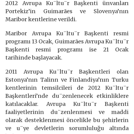
2012 Avrupa Ku¨ltu¨r Başkenti ünvanları
Portekiz’in Guimarães ve Slovenya’nın
Maribor kentlerine verildi.
Maribor Avrupa Ku¨ltu¨r Başkenti resmi
programı 13 Ocak, Guimarães Avrupa Ku¨ltu¨r
Başkenti resmi programı ise 21 Ocak
tarihinde başlayacak.
2011 Avrupa Ku¨ltu¨r Başkentleri olan
Estonya’nın Talinn ve Finlandiya’nın Turku
kentlerinin temsilcileri de 2012 Ku¨ltu¨r
Başkentleri’nde du¨zenlenecek etkinliklere
katılacaklar. Avrupa Ku¨ltu¨r Başkenti
faaliyetlerinin du¨zenlenmesi ve maddi
olarak desteklenmesi öncelikle bu şehirlerin
ve u¨ye devletlerin sorumluluğu altında