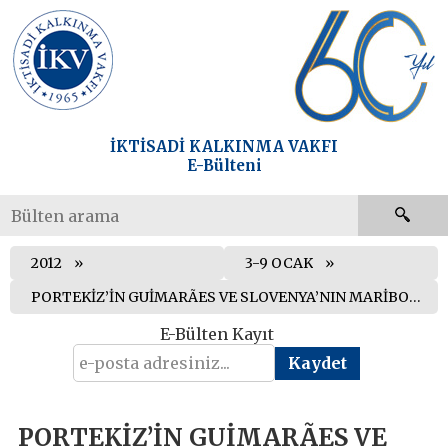
İKTİSADİ KALKINMA VAKFI
E-Bülteni
2012
3-9 OCAK
PORTEKİZ’İN GUİMARÃES VE SLOVENYA’NIN MARİBOR KENTLERİ 2012 AVRUPA KÜLTÜR BAŞKENTİ SEÇİLDİ
E-Bülten Kayıt
PORTEKİZ’İN GUİMARÃES VE