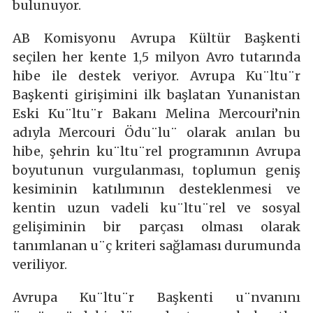
bulunuyor.
AB Komisyonu Avrupa Kültür Başkenti
seçilen her kente 1,5 milyon Avro tutarında
hibe ile destek veriyor. Avrupa Ku¨ltu¨r
Başkenti girişimini ilk başlatan Yunanistan
Eski Ku¨ltu¨r Bakanı Melina Mercouri’nin
adıyla Mercouri Ödu¨lu¨ olarak anılan bu
hibe, şehrin ku¨ltu¨rel programının Avrupa
boyutunun vurgulanması, toplumun geniş
kesiminin katılımının desteklenmesi ve
kentin uzun vadeli ku¨ltu¨rel ve sosyal
gelişiminin bir parçası olması olarak
tanımlanan u¨ç kriteri sağlaması durumunda
veriliyor.
Avrupa Ku¨ltu¨r Başkenti u¨nvanını