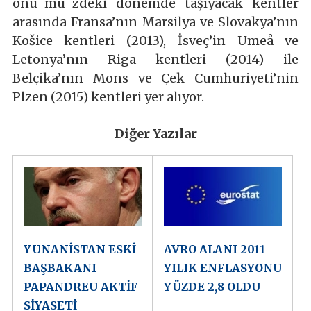
önu¨mu¨zdeki dönemde taşıyacak kentler
arasında Fransa’nın Marsilya ve Slovakya’nın
Košice kentleri (2013), İsveç’in Umeå ve
Letonya’nın Riga kentleri (2014) ile
Belçika’nın Mons ve Çek Cumhuriyeti’nin
Plzen (2015) kentleri yer alıyor.
Diğer Yazılar
YUNANİSTAN ESKİ
AVRO ALANI 2011
BAŞBAKANI
YILIK ENFLASYONU
PAPANDREU AKTİF
YÜZDE 2,8 OLDU
SİYASETİ