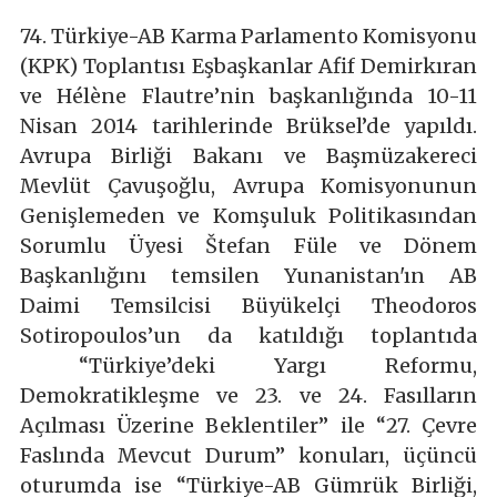
74. Türkiye-AB Karma Parlamento Komisyonu
(KPK) Toplantısı Eşbaşkanlar Afif Demirkıran
ve Hélène Flautre’nin başkanlığında 10-11
Nisan 2014 tarihlerinde Brüksel’de yapıldı.
Avrupa Birliği Bakanı ve Başmüzakereci
Mevlüt Çavuşoğlu, Avrupa Komisyonunun
Genişlemeden ve Komşuluk Politikasından
Sorumlu Üyesi Štefan Füle ve Dönem
Başkanlığını temsilen Yunanistan'ın AB
Daimi Temsilcisi Büyükelçi Theodoros
Sotiropoulos’un da katıldığı toplantıda
“Türkiye’deki Yargı Reformu,
Demokratikleşme ve 23. ve 24. Fasılların
Açılması Üzerine Beklentiler” ile “27. Çevre
Faslında Mevcut Durum” konuları, üçüncü
oturumda ise “Türkiye-AB Gümrük Birliği,