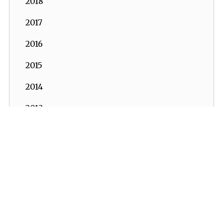
2018
2017
2016
2015
2014
2013
2012
İKV - İktisadi Kalkınma Vakfı © 2026
2011
Powered by:
OrBiT
2010
İKV MERKEZ OFİS
2009
Esentepe Mah. Harman Sok. TOBB Plaza No:10 K: 7-8
2008
Şişli - İSTANBUL