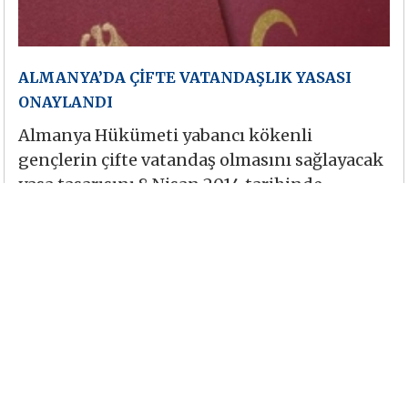
ALMANYA’DA ÇİFTE VATANDAŞLIK YASASI
ONAYLANDI
Almanya Hükümeti yabancı kökenli
gençlerin çifte vatandaş olmasını sağlayacak
yasa tasarısını 8 Nisan 2014 tarihinde
onayladı. Yasa tasarısı Almanya’da yaşayan
yaklaşık 30 milyon Türk kökenli vatandaşı
yakından ilgilendiriyor.
Devamını Oku