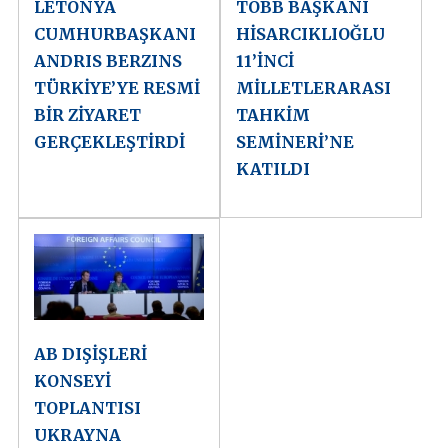
LETONYA
TOBB BAŞKANI
CUMHURBAŞKANI
HİSARCIKLIOĞLU
ANDRIS BERZINS
11’İNCİ
TÜRKİYE’YE RESMİ
MİLLETLERARASI
BİR ZİYARET
TAHKİM
GERÇEKLEŞTİRDİ
SEMİNERİ’NE
KATILDI
AB DIŞİŞLERİ
KONSEYİ
TOPLANTISI
UKRAYNA