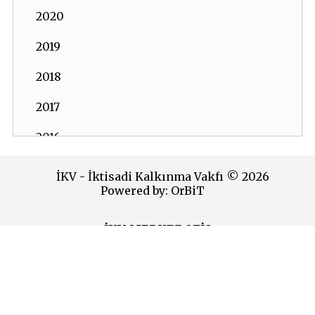
2020
2019
2018
2017
2016
2015
İKV - İktisadi Kalkınma Vakfı © 2026
Powered by:
OrBiT
2014
2013
İKV MERKEZ OFİS
2012
Esentepe Mah. Harman Sok. TOBB Plaza No:10 K: 7-8
Şişli - İSTANBUL
2011
Tel: (0212) 270 93 00 Faks: (0212) 270 30 22
E-posta:
ikv@ikv.org.tr