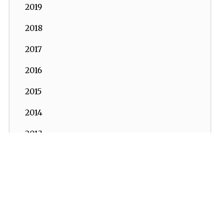
2019
2018
2017
2016
2015
2014
2013
2012
2011
İKV - İktisadi Kalkınma Vakfı © 2026
Powered by:
OrBiT
2010
İKV MERKEZ OFİS
2009