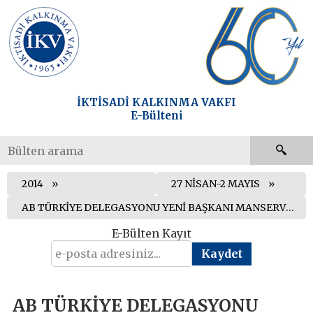
İKTİSADİ KALKINMA VAKFI
E-Bülteni
2014
27 NİSAN-2 MAYIS
AB TÜRKİYE DELEGASYONU YENİ BAŞKANI MANSERVİSİ, CUMHURBAŞKANI GÜL’E GÜVEN MEKTUBUNU SUNDU
E-Bülten Kayıt
AB TÜRKİYE DELEGASYONU