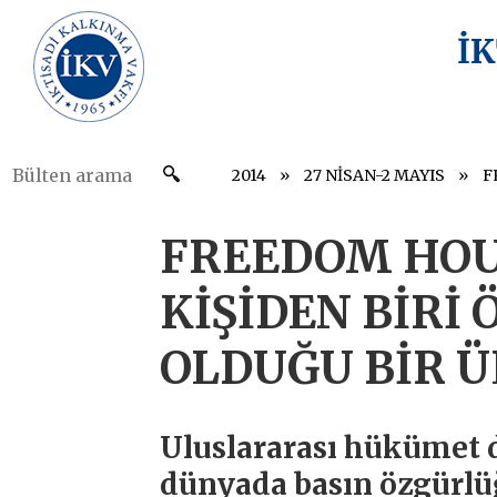
İ
2014
27 NİSAN-2 MAYIS
FREEDOM HOUS
KİŞİDEN BİRİ
OLDUĞU BİR Ü
Uluslararası hükümet 
dünyada basın özgürlü