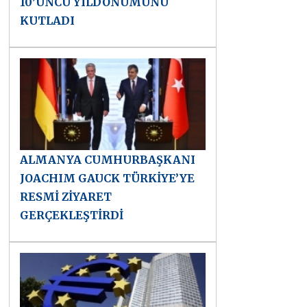
10’UNCU YILDÖNÜMÜNÜ
KUTLADI
ALMANYA CUMHURBAŞKANI
JOACHIM GAUCK TÜRKİYE’YE
RESMİ ZİYARET
GERÇEKLEŞTİRDİ