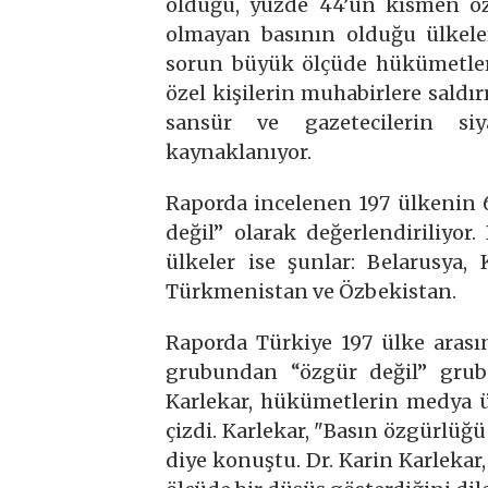
olduğu, yüzde 44’ün kısmen ö
olmayan basının olduğu ülkeler
sorun büyük ölçüde hükümetler
özel kişilerin muhabirlere saldır
sansür ve gazetecilerin siy
kaynaklanıyor.
Raporda incelenen 197 ülkenin 6
değil” olarak değerlendiriliy
ülkeler ise şunlar: Belarusya, 
Türkmenistan ve Özbekistan.
Raporda Türkiye 197 ülke arası
grubundan “özgür değil” grub
Karlekar, hükümetlerin medya üz
çizdi. Karlekar, "Basın özgürlüğ
diye konuştu. Dr. Karin Karleka