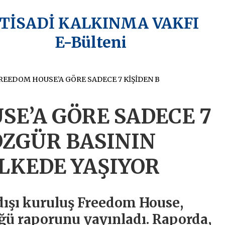
KTİSADİ KALKINMA VAKFI
E-Bülteni
FREEDOM HOUSE’A GÖRE SADECE 7 KİŞİDEN BİRİ ÖZGÜR BASININ OLDUĞU BİR ÜLKEDE YAŞIYOR
E’A GÖRE SADECE 7
 ÖZGÜR BASININ
LKEDE YAŞIYOR
dışı kuruluş Freedom House,
ğü raporunu yayınladı. Raporda,