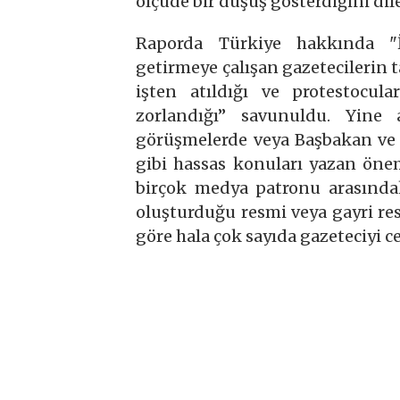
ölçüde bir düşüş gösterdiğini dile
Raporda Türkiye hakkında "İs
getirmeye çalışan gazetecilerin ta
işten atıldığı ve protestocula
zorlandığı” savunuldu. Yine
görüşmelerde veya Başbakan ve 
gibi hassas konuları yazan öne
birçok medya patronu arasındak
oluşturduğu resmi veya gayri res
göre hala çok sayıda gazeteciyi ce