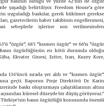
zgür basının olduğu ve yüzde 42’nin de özgür
de yaşadığı belirtiliyor. Freedom House’a göre
in uyguladığı baskılar, gerek hükümet gerekse
ıları, gazetecilerin haber takibinin engellenmesi,
asi sebeplerle işlerine son verilmesinden
3’ü “özgür”, 68’i “kısmen özgür” ve 66’sı “özgür
or. Basın özgürlüğünün en kötü durumda olduğu
Küba, Ekvator Ginesi, Eritre, Iran, Kuzey Kore,
nda 134’üncü sırada yer aldı ve “kısmen özgür”
una geçti. Raporun Proje Direktörü Dr. Karin
erinde baskı oluşturmaya çalıştıklarının altını
ü açısından küresel düzeyde bir düşüş görüyoruz."
r, Türkiye'nin basın özgürlüğü konusunda önemli