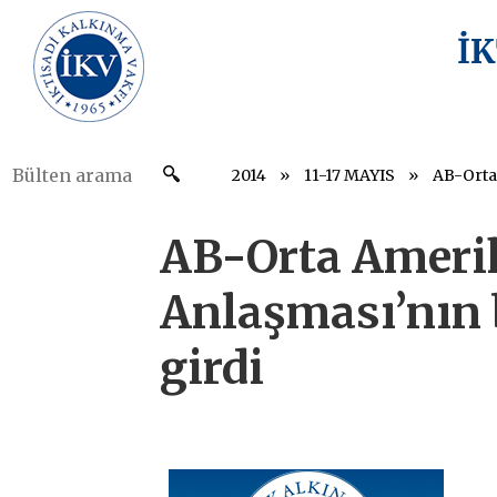
İ
2014
11-17 MAYIS
AB-Orta Amerik
Anlaşması’nın 
girdi