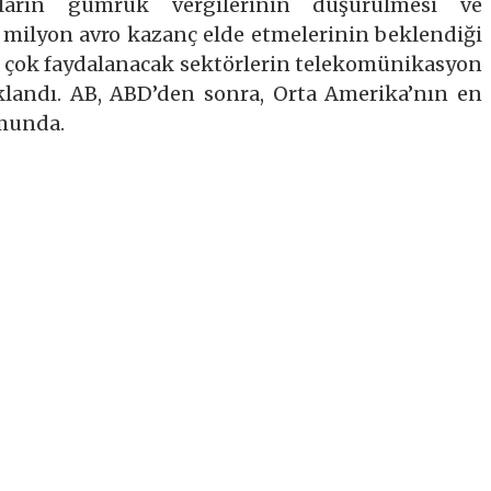
çıların gümrük vergilerinin düşürülmesi ve
0 milyon avro kazanç elde etmelerinin beklendiği
n çok faydalanacak sektörlerin telekomünikasyon
ıklandı. AB, ABD’den sonra, Orta Amerika’nın en
umunda.