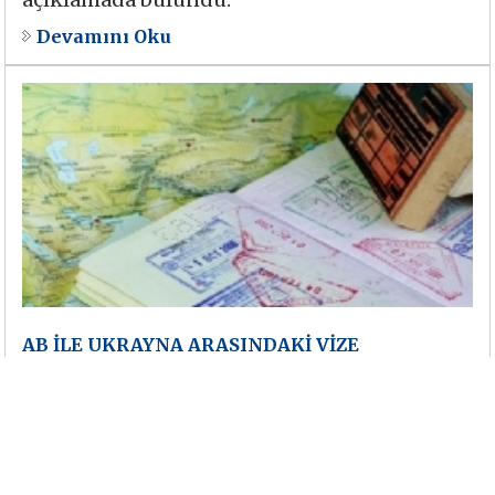
Devamını Oku
AB İLE UKRAYNA ARASINDAKİ VİZE
SERBESTLİĞİ SÜRECİ İLERLİYOR
Avrupa Komisyonu 23 Mayıs 2014 tarihinde
Ukrayna ile Vize Serbestisi Eylem Planı’nın
uygulanmasına yönelik dördüncü raporunu