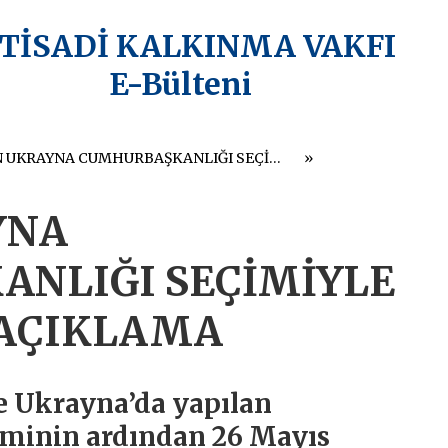
KTİSADİ KALKINMA VAKFI
E-Bülteni
AB’DEN UKRAYNA CUMHURBAŞKANLIĞI SEÇİMİYLE İLGİLİ ORTAK AÇIKLAMA
YNA
NLIĞI SEÇİMİYLE
 AÇIKLAMA
e Ukrayna’da yapılan
minin ardından 26 Mayıs