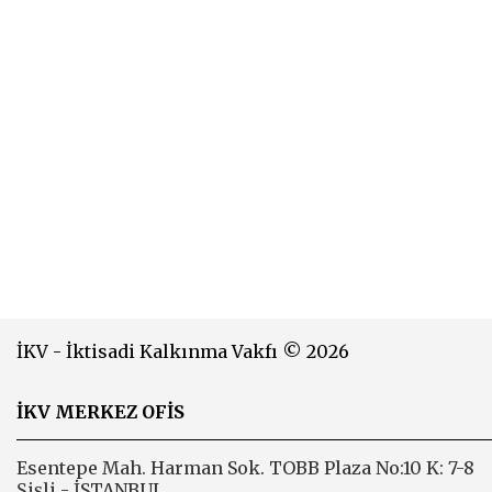
İKV - İktisadi Kalkınma Vakfı © 2026
İKV MERKEZ OFİS
Esentepe Mah. Harman Sok. TOBB Plaza No:10 K: 7-8
Şişli - İSTANBUL