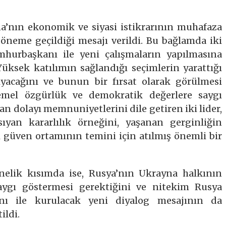
yna’nın ekonomik ve siyasi istikrarının muhafaza
döneme geçildiği mesajı verildi. Bu bağlamda iki
mhurbaşkanı ile yeni çalışmaların yapılmasına
. Yüksek katılımın sağlandığı seçimlerin yarattığı
ıyacağını ve bunun bir fırsat olarak görülmesi
temel özgürlük ve demokratik değerlere saygı
an dolayı memnuniyetlerini dile getiren iki lider,
yan kararlılık örneğini, yaşanan gerginliğin
i güven ortamının temini için atılmış önemli bir
nelik kısımda ise, Rusya’nın Ukrayna halkının
aygı göstermesi gerektiğini ve nitekim Rusya
nı ile kurulacak yeni diyalog mesajının da
ildi.