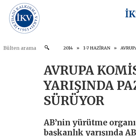
İ
2014
1-7 HAZİRAN
AVRUPA KOMİ
YARIŞINDA P
SÜRÜYOR
AB’nin yürütme organ
başkanlık yarışında AB