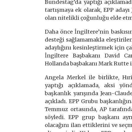
Bundestag’da yaptığı açıklamad
tartışmaya ek olarak, EPP adayı
olan nitelikli çoğunluğu elde etm
Daha önce İngiltere’nin baskısı
desteği sağlamamakla eleştiril
adaylığını kesinleştirmek için ç
İngiltere Başbakanı David Ca
Hollanda başbakanı Mark Rutte il
Angela Merkel ile birlikte, Hı
yaptığı açıklamada, aksi yön
başkanlık yarışında Jean-Claud
açıkladı. EPP Grubu başkanlığı
Temmuz ortasında, AP tarafın
söyledi. EPP grup başkanı ay
olacağını ilan ettiklerini ve se