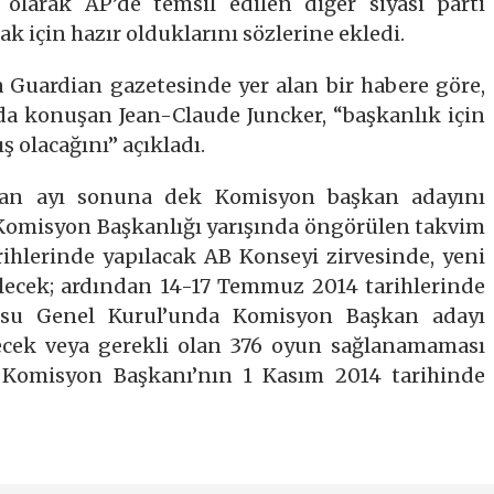
 olarak AP’de temsil edilen diğer siyasi parti
 için hazır olduklarını sözlerine ekledi.
a Guardian gazetesinde yer alan bir habere göre,
ıda konuşan Jean-Claude Juncker, “başkanlık için
 olacağını” açıkladı.
iran ayı sonuna dek Komisyon başkan adayını
 Komisyon Başkanlığı yarışında öngörülen takvim
rihlerinde yapılacak AB Konseyi zirvesinde, yeni
lecek; ardından 14-17 Temmuz 2014 tarihlerinde
osu Genel Kurul’unda Komisyon Başkan adayı
ecek veya gerekli olan 376 oyun sağlanamaması
 Komisyon Başkanı’nın 1 Kasım 2014 tarihinde