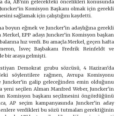
a da, AB'nin gelecekteki öncelikleri konusunda
 Juncker’in Komisyon Başkanı olmak için gerekli
esini sağlamak için çalıştığını kaydetti.
na boyun eğmek ve Juncker’in adaylığına gerekli
en Merkel, EPP adayı Juncker’in Komisyon başkan
abalarına hız verdi. Bu amaçla Merkel, geçen hafta
meron, İsveç Başbakanı Fredrik Reinfeldt ve
e bir araya gelmişti.
ristiyan Demokrat grubu sözcüsü, 4 Haziran’da
deki söylentilere rağmen, Avrupa Komisyonu
e Juncker’in galip geleceğinden emin olduğunu
na yeni seçilen Alman Manfred Weber, Juncker‘in
dan Komisyon başkanı seçilmesini öngördüğünü
rıca, AP seçim kampanyasında Juncker’in aday
çmenlere verdikleri bu sözü tutmaları gerektiğinin