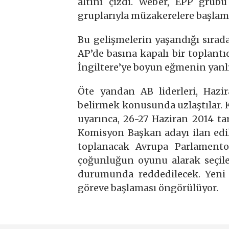
altını çizdi. Weber, EPP grubu
gruplarıyla müzakerelere başlamak
Bu gelişmelerin yaşandığı sırad
AP’de basına kapalı bir toplant
İngiltere’ye boyun eğmenin yanlış
Öte yandan AB liderleri, Haz
belirmek konusunda uzlaştılar.
uyarınca, 26-27 Haziran 2014 ta
Komisyon Başkan adayı ilan edi
toplanacak Avrupa Parlament
çoğunluğun oyunu alarak seçil
durumunda reddedilecek. Yeni
göreve başlaması öngörülüyor.