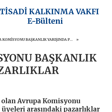
KTİSADİ KALKINMA VAKFI
E-Bülteni
AVRUPA KOMİSYONU BAŞKANLIK YARIŞINDA PAZARLIKLAR SÜRÜYOR
SYONU BAŞKANLIK
AZARLIKLAR
ı olan Avrupa Komisyonu
 üyeleri arasındaki pazarlıklar