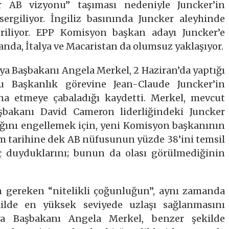
bir AB vizyonu” taşıması nedeniyle Juncker’in
sergiliyor. İngiliz basınında Juncker aleyhinde
eriliyor. EPP Komisyon başkan adayı Juncker’e
landa, İtalya ve Macaristan da olumsuz yaklaşıyor.
ya Başbakanı Angela Merkel, 2 Haziran’da yaptığı
 Başkanlık görevine Jean-Claude Juncker’in
ikna etmeye çabaladığı kaydetti. Merkel, mevcut
aşbakanı David Cameron liderliğindeki Juncker
ığını engellemek için, yeni Komisyon başkanının
m tarihine dek AB nüfusunun yüzde 38’ini temsil
ç duyduklarını; bunun da olası görülmediğinin
in gereken “nitelikli çoğunluğun”, aynı zamanda
ilde en yüksek seviyede uzlaşı sağlanmasını
anya Başbakanı Angela Merkel, benzer şekilde