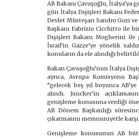
AB Bakanı Çavuşoğlu, İtalya’ya g
gün İtalya Dışişleri Bakanı Fede
Devlet Müsteşarı Sandro Gozi ve 
Başkanı Fabrizio Cicchitto ile b
Dışişleri Bakanı Mogherini ile
İsrail’in Gazze’ye yönelik sald
konuların da ele alındığı belirtild
Bakan Çavuşoğlu’nun İtalya Dışi
ayrıca, Avrupa Komisyonu Başk
“gelecek beş yıl boyunca AB’ye
alındı. Juncker’in açıklamas
genişleme konusuna verdiği öne
AB Dönem Başkanlığı süresince
çıkarmasını memnuniyetle karşıla
Genişleme konusunun AB bütü