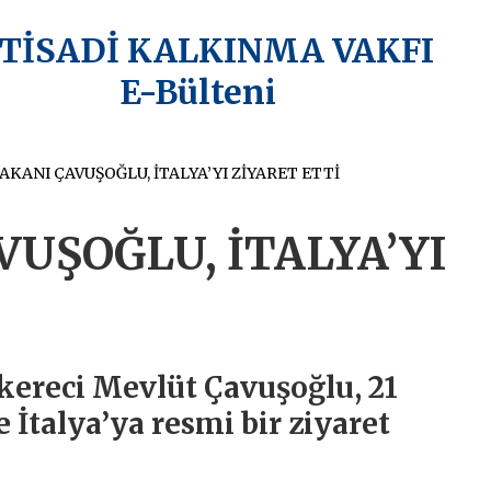
KTİSADİ KALKINMA VAKFI
E-Bülteni
AKANI ÇAVUŞOĞLU, İTALYA’YI ZİYARET ETTİ
VUŞOĞLU, İTALYA’YI
ereci Mevlüt Çavuşoğlu, 21
İtalya’ya resmi bir ziyaret