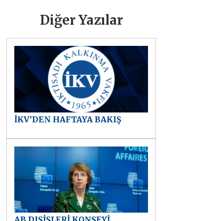
Diğer Yazılar
İKV’DEN HAFTAYA BAKIŞ
AB DIŞİŞLERİ KONSEYİ,