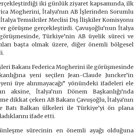
erçekleştirdiği iki günlük ziyaret kapsamında, ilk
rica Mogherini, İtalya’nın AB İşlerinden Sorumlu
İtalya Temsilciler Meclisi Dış İlişkiler Komisyonu
irer görüşme gerçekleştirdi. Çavuşoğlu’nun İtalya
 görüşmesinde, Türkiye’nin AB üyelik süreci ve
ırıları başta olmak üzere, diğer önemli bölgesel
i.
şleri Bakanı Federica Mogherini ile görüşmesinde
anlığına yeni seçilen Jean-Claude Juncker’in
 yeni üye alınmayacağı” yönündeki ifadeleri ele
ının aksine, İtalya’nın Dönem Başkanlığı’nda
me dikkat çeken AB Bakanı Çavuşoğlu, İtalya’nın
 Batı Balkan ülkeleri ile Türkiye’yi ön plana
dıklarını ifade etti.
nleşme sürecinin en önemli ayağı olduğuna