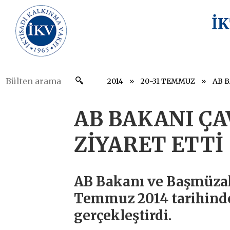
İ
2014
20-31 TEMMUZ
AB B
AB BAKANI ÇA
ZİYARET ETTİ
AB Bakanı ve Başmüzak
Temmuz 2014 tarihinde 
gerçekleştirdi.