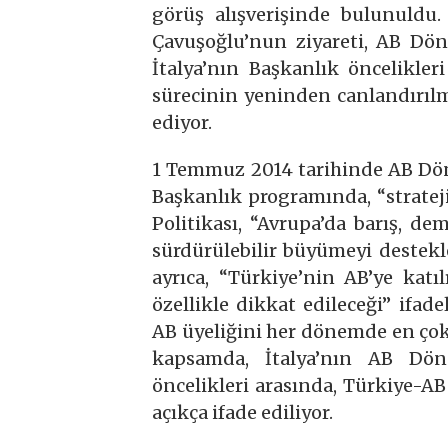
görüş alışverişinde bulunuldu.
Çavuşoğlu’nun ziyareti, AB Dön
İtalya’nın Başkanlık öncelikle
sürecinin yeninden canlandırıl
ediyor.
1 Temmuz 2014 tarihinde AB Döne
Başkanlık programında, “stratej
Politikası, “Avrupa’da barış, dem
sürdürülebilir büyümeyi destekle
ayrıca, “Türkiye’nin AB’ye kat
özellikle dikkat edileceği” ifadel
AB üyeliğini her dönemde en çok
kapsamda, İtalya’nın AB Döne
öncelikleri arasında, Türkiye-A
açıkça ifade ediliyor.