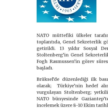
NATO müttefiki ülkeler tarafı
toplantıda, Genel Sekreterlik g
getirildi. 13 yıldır Sosyal D
Stoltenberg’in Genel Sekreterl
Fogh Rasmussen’in görev süresi
başladı.
Brüksel’de düzenlediği ilk bası
olarak; Türkiye’nin hedef alı
vurgulayan Stoltenberg; yetkil
NATO bünyesinde Gaziantep’te
incelemek üzere 8-10 Ekim tarihl