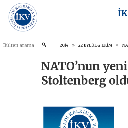
İ
2014
22 EYLÜL-2 EKİM
NATO’nun yeni 
Stoltenberg old