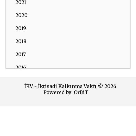
2021
2020
2019
2018
2017
2016
2015
İKV - İktisadi Kalkınma Vakfı © 2026
Powered by:
OrBiT
2014
2013
İKV MERKEZ OFİS
2012
Esentepe Mah. Harman Sok. TOBB Plaza No:10 K: 7-8
Şişli - İSTANBUL
2011