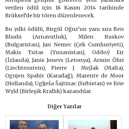
verilen ödül için 18 Kasım 2014 tarihinde
Brüksel’de bir tören düzenlenecek.
Bu yılki ödülü, Birgül Oğuz’un yanı sıra Ben
Blushi (Arnavutluk), Milen Ruskov
(Bulgaristan), Jan Nemec (Çek Cumhuriyeti),
Makis Tsitas (Yunanistan), Oddný Eir
(İzlanda), Janis Jonevs (Letonya), Armin Öhri
(Liechtenstein), Pierre J. Mejlak (Malta),
Ognjen Spahic (Karadağ), Marente de Moor
(Hollanda), Uglješa Šajtinac (Sırbistan) ve Evie
Wyld (Birleşik Krallık) kazandılar.
Diğer Yazılar