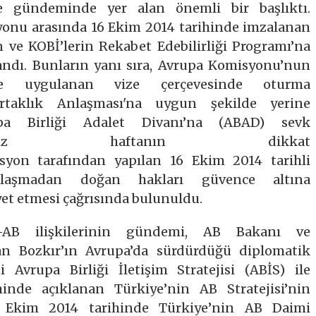
ke gündeminde yer alan önemli bir başlıktı.
syonu arasında 16 Ekim 2014 tarihinde imzalanan
n ve KOBİ’lerin Rekabet Edebilirliği Programı’na
andı. Bunların yanı sıra, Avrupa Komisyonu’nun
rine uygulanan vize çerçevesinde oturma
Ortaklık Anlaşması'na uygun şekilde yerine
pa Birliği Adalet Divanı’na (ABAD) sevk
ğimiz haftanın dikkat
isyon tarafından yapılan 16 Ekim 2014 tarihli
anlaşmadan doğan hakları güvence altına
yet etmesi çağrısında bulunuldu.
e-AB ilişkilerinin gündemi, AB Bakanı ve
an Bozkır’ın Avrupa’da sürdürdüğü diplomatik
 Avrupa Birliği İletişim Stratejisi (ABİS) ile
hinde açıklanan Türkiye’nin AB Stratejisi’nin
6 Ekim 2014 tarihinde Türkiye’nin AB Daimi