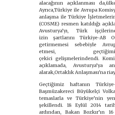
alacağının açıklanması da,ül
Ayrıca,Türkiye ile Avrupa Komi
anlaşma ile Türkiye İşletmeleri
(COSME) resmen katıldığı açıkl
Avusturya’yı, Türk işçile
izin şartlarını Türkiye-AB 
getirmemesi sebebiyle Avru
etmesi, geçti
çekici gelişmelerindendi. Kom
açıklamada, Avusturya’ya 
alarak,Ortaklık Anlaşması'na ria
Geçtiğimiz haftanın Türkiy
Başmüzakereci Büyükelçi Volk
temaslarla ve Türkiye’nin yeni
şekillendi. 18 Eylül 2014 tari
ardından, Bakan Bozkır’ın 1