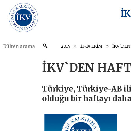
İ
2014
13-19 EKİM
İKV`DEN
İKV`DEN HAFT
Türkiye, Türkiye-AB i
olduğu bir haftayı daha