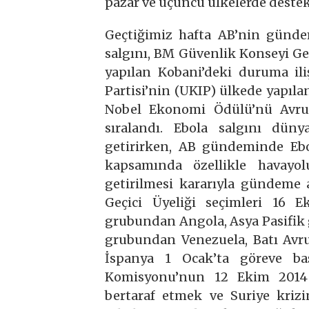
pazar ve üçüncü ülkelerde destek
Geçtiğimiz hafta AB’nin gündem
salgını, BM Güvenlik Konseyi Ge
yapılan Kobani’deki duruma ili
Partisi’nin (UKIP) ülkede yapıla
Nobel Ekonomi Ödülü’nü Avrup
sıralandı. Ebola salgını dün
getirirken, AB gündeminde Ebo
kapsamında özellikle havayol
getirilmesi kararıyla gündeme
Geçici Üyeliği seçimleri 16 E
grubundan Angola, Asya Pasifik
grubundan Venezuela, Batı Avru
İspanya 1 Ocak’ta göreve baş
Komisyonu’nun 12 Ekim 2014 t
bertaraf etmek ve Suriye kriz