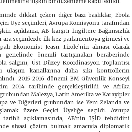
lenmesine ilişkin bir düzenleme kabul edildi.
inde dikkat çeken diğer bazı başlıklar; Ebola
çici Üye seçimleri, Avrupa Komisyonu tarafından
şkin açıklama, AB karşıtı İngiltere Bağımsızlık
n ara seçimlerde ilk kez parlamentoya girmesi ve
alı Ekonomist Jeasn Tirole’nin alması olarak
ya genelinde önemli tartışmaları beraberinde
la salgını, Üst Düzey Koordinasyon Toplantısı
u ulaşım kanallarına daha sıkı kontrollerin
 alındı. 2015-2016 dönemi BM Güvenlik Konseyi
kim 2014 tarihinde gerçekleştirildi ve Afrika
 grubundan Malezya, Latin Amerika ve Karayipler
pa ve Diğerleri grubundan ise Yeni Zelanda ve
lamak üzere Geçici Üyeliğe seçildi. Avrupa
arihli açıklamasında, AB’nin IŞİD tehdidini
inde siyasi çözüm bulmak amacıyla diplomatik