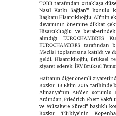
TOBB tarafından ortaklaşa düz
Nasıl Katkı Sağlar?” konulu 
Başkanı Hisarcıklıoğlu, AB’nin 
devamının önemine dikkat çekt
Hisarcıklıoğlu ve beraberinde
alındığı EUROCHAMBRES Küre
EUROCHAMBRES tarafından bu
Meclisi toplantısına katıldı ve 
geldi. Hisarcıklıoğlu, Brüksel t
ziyaret ederek, İKV Brüksel Temsi
Haftanın diğer önemli ziyaretin
Bozkır, 13 Ekim 2014 tarihinde 
Almanya’nın AB’den sorumlu De
Ardından, Friedrich Ebert Vakfı 
ve Müzakere Süreci” başlıklı k
Bozkır, Türkiye’nin Kopenh