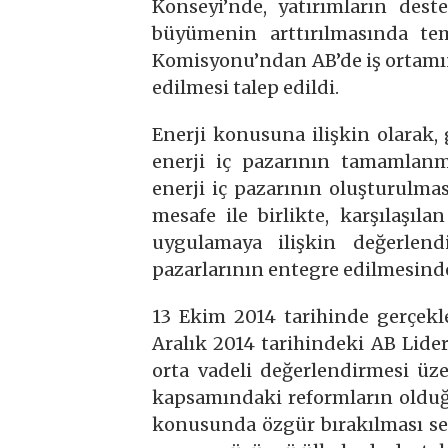
Konseyi’nde, yatırımların dest
büyümenin arttırılmasında tem
Komisyonu’ndan AB’de iş ortamını
edilmesi talep edildi.
Enerji konusuna ilişkin olarak, 
enerji iç pazarının tamamlanm
enerji iç pazarının oluşturulma
mesafe ile birlikte, karşılaşıla
uygulamaya ilişkin değerlend
pazarlarının entegre edilmesinde
13 Ekim 2014 tarihinde gerçekle
Aralık 2014 tarihindeki AB Lider
orta vadeli değerlendirmesi üze
kapsamındaki reformların olduğ
konusunda özgür bırakılması seçe