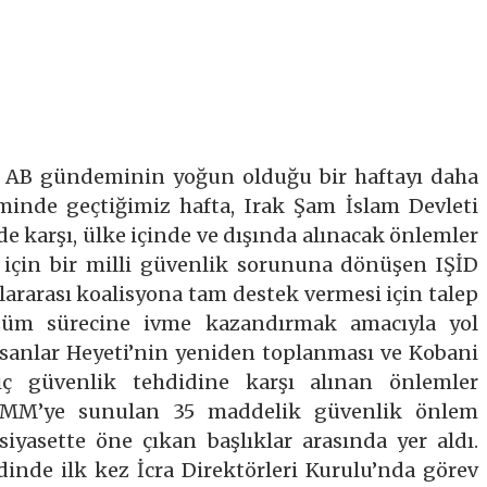
 ve AB gündeminin yoğun olduğu bir haftayı daha
minde geçtiğimiz hafta, Irak Şam İslam Devleti
de karşı, ülke içinde ve dışında alınacak önlemler
ye için bir milli güvenlik sorununa dönüşen IŞİD
lararası koalisyona tam destek vermesi için talep
çözüm sürecine ivme kazandırmak amacıyla yol
İnsanlar Heyeti’nin yeniden toplanması ve Kobani
iç güvenlik tehdidine karşı alınan önlemler
TBMM’ye sunulan 35 maddelik güvenlik önlem
 siyasette öne çıkan başlıklar arasında yer aldı.
inde ilk kez İcra Direktörleri Kurulu’nda görev