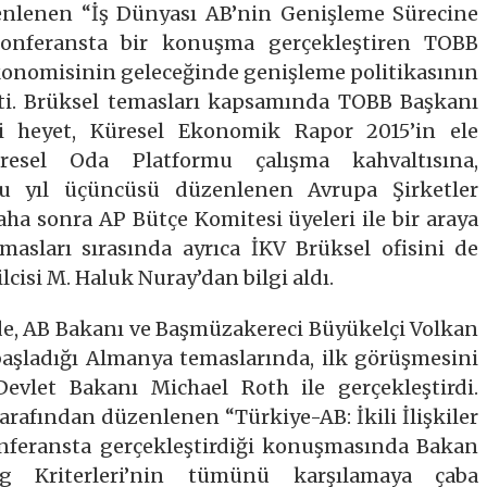
enlenen “İş Dünyası AB’nin Genişleme Sürecine
konferansta bir konuşma gerçekleştiren TOBB
ekonomisinin geleceğinde genişleme politikasının
i. Brüksel temasları kapsamında TOBB Başkanı
ki heyet, Küresel Ekonomik Rapor 2015’in ele
sel Oda Platformu çalışma kahvaltısına,
 yıl üçüncüsü düzenlenen Avrupa Şirketler
daha sonra AP Bütçe Komitesi üyeleri ile bir araya
emasları sırasında ayrıca İKV Brüksel ofisini de
lcisi M. Haluk Nuray’dan bilgi aldı.
de, AB Bakanı ve Başmüzakereci Büyükelçi Volkan
başladığı Almanya temaslarında, ilk görüşmesini
vlet Bakanı Michael Roth ile gerçekleştirdi.
tarafından düzenlenen “Türkiye-AB: İkili İlişkiler
onferansta gerçekleştirdiği konuşmasında Bakan
ag Kriterleri’nin tümünü karşılamaya çaba