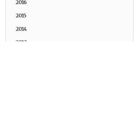
2016
2015
2014
2013
2012
2011
2010
İKV - İktisadi Kalkınma Vakfı © 2026
2009
Powered by:
OrBiT
2008
İKV MERKEZ OFİS
2007
Esentepe Mah. Harman Sok. TOBB Plaza No:10 K: 7-8
2006
Şişli - İSTANBUL