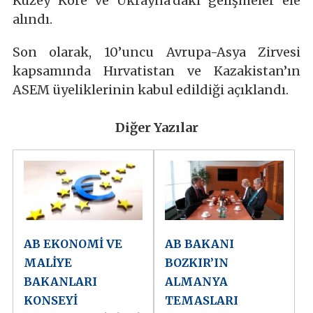
Kuzey Kore ve Ukrayna’daki gelişmeler ele
alındı.
Son olarak, 10’uncu Avrupa-Asya Zirvesi
kapsamında Hırvatistan ve Kazakistan’ın
ASEM üyeliklerinin kabul edildiği açıklandı.
Diğer Yazılar
AB EKONOMİ VE
AB BAKANI
MALİYE
BOZKIR’IN
BAKANLARI
ALMANYA
KONSEYİ
TEMASLARI