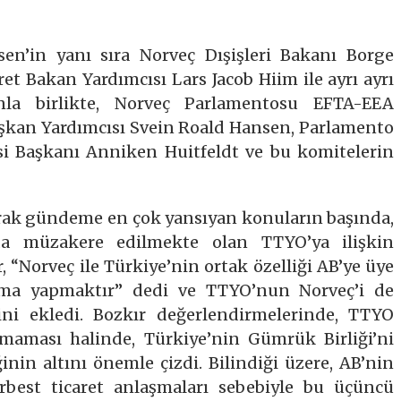
en’in yanı sıra Norveç Dışişleri Bakanı Borge
et Bakan Yardımcısı Lars Jacob Hiim ile ayrı ayrı
la birlikte, Norveç Parlamentosu EFTA-EEA
aşkan Yardımcısı Svein Roald Hansen, Parlamento
si Başkanı Anniken Huitfeldt ve bu komitelerin
larak gündeme en çok yansıyan konuların başında,
da müzakere edilmekte olan TTYO’ya ilişkin
, “Norveç ile Türkiye’nin ortak özelliği AB’ye üye
şma yapmaktır” dedi ve TTYO’nun Norveç’i de
ini ekledi. Bozkır değerlendirmelerinde, TTYO
aması halinde, Türkiye’nin Gümrük Birliği’ni
in altını önemle çizdi. Bilindiği üzere, AB’nin
rbest ticaret anlaşmaları sebebiyle bu üçüncü