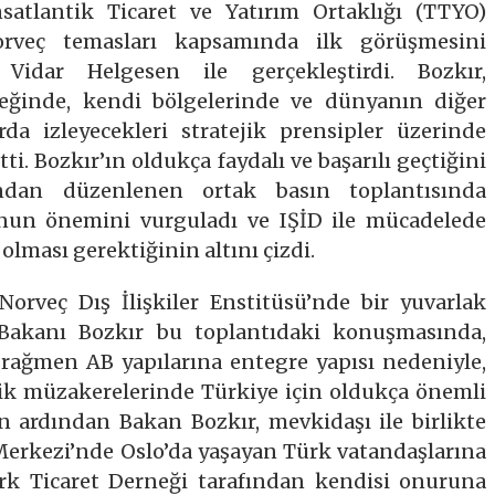
atlantik Ticaret ve Yatırım Ortaklığı (TTYO)
orveç temasları kapsamında ilk görüşmesini
Vidar Helgesen ile gerçekleştirdi. Bozkır,
meğinde, kendi bölgelerinde ve dünyanın diğer
rda izleyecekleri stratejik prensipler üzerinde
ti. Bozkır’ın oldukça faydalı ve başarılı geçtiğini
ndan düzenlenen ortak basın toplantısında
nun önemini vurguladı ve IŞİD ile mücadelede
olması gerektiğinin altını çizdi.
Norveç Dış İlişkiler Enstitüsü’nde bir yuvarlak
 Bakanı Bozkır bu toplantıdaki konuşmasında,
rağmen AB yapılarına entegre yapısı nedeniyle,
lik müzakerelerinde Türkiye için oldukça önemli
n ardından Bakan Bozkır, mevkidaşı ile birlikte
 Merkezi’nde Oslo’da yaşayan Türk vatandaşlarına
rk Ticaret Derneği tarafından kendisi onuruna