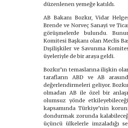
düzenlenen yemeğe katıldı.
AB Bakanı Bozkır, Vidar Helges
Brende ve Norveç Sanayi ve Ticar
görüşmelerde bulundu. Bunun
Komitesi Başkanı olan Meclis B
Dışilişkiler ve Savunma Komite
üyeleriyle de bir araya geldi.
Bozkır’ın temaslarına ilişkin o
tarafların ABD ve AB arasın
değerlendirmeleri geliyor. Bozkır
olmadan AB ile özel bir anla
olumsuz yönde etkileyebileceğ
kapsamında Türkiye’nin korunm
dondurmak zorunda kalabileceğin
üçüncü ülkelerle imzaladığı se