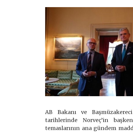
AB Bakanı ve Başmüzakereci
tarihlerinde Norveç’in başke
temaslarının ana gündem maddeler