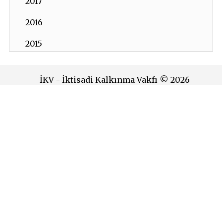
2017
2016
2015
2014
İKV - İktisadi Kalkınma Vakfı © 2026
2013
Powered by:
OrBiT
2012
İKV MERKEZ OFİS
2011
Esentepe Mah. Harman Sok. TOBB Plaza No:10 K: 7-8
2010
Şişli - İSTANBUL
Tel: (0212) 270 93 00 Faks: (0212) 270 30 22
2009
E-posta:
ikv@ikv.org.tr
2008
İKV BRÜKSEL OFİS
2007
Avenue de l’Yser 5-6 1040 Brussels