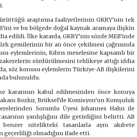
i.
yürüttüğü araştırma faaliyetlerinin GKRY’nin tek
EB’ini ve bu bölgede doğal kaynak aramaya ilişkin
ddia edildi. İlke kararda, GKRY’nin sözde MEB’inde
ürk gemilerinin bir an önce çekilmesi çağrısında
su eylemlerinin, Kıbrıs meselesine kapsamlı bir
kerelerin sürdürülmesini tehlikeye attığı iddia
da, söz konusu eylemlerin Türkiye-AB ilişkilerini
ında bulunuldu.
lke kararının kabul edilmesinden önce konuya
Bakanı Bozkır, Brüksel’de Komisyon’un Komşuluk
kerelerinden Sorumlu Üyesi Johannes Hahn ile
arının yanlışlığını dile getirdiğini belirtti. AB
 benzer nitelikteki tasarılarla aynı akıbete
 geçerliliği olmadığını ifade etti.