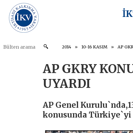
İ
2014
10-16 KASIM
AP GKR
AP GKRY KON
UYARDI
AP Genel Kurulu`nda,1
konusunda Türkiye`yi u