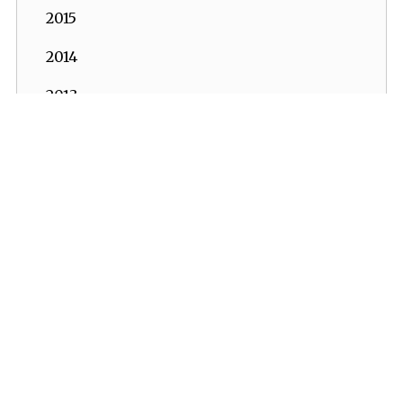
2015
2014
2013
2012
2011
2010
İKV - İktisadi Kalkınma Vakfı © 2026
2009
Powered by:
OrBiT
2008
İKV MERKEZ OFİS
2007
Esentepe Mah. Harman Sok. TOBB Plaza No:10 K: 7-8
Şişli - İSTANBUL
2006
Tel: (0212) 270 93 00 Faks: (0212) 270 30 22
E-posta:
ikv@ikv.org.tr