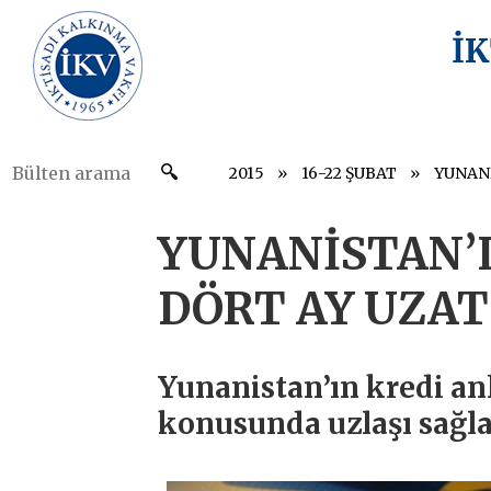
İ
2015
16-22 ŞUBAT
YUNANİSTAN’
DÖRT AY UZAT
Yunanistan’ın kredi an
konusunda uzlaşı sağla