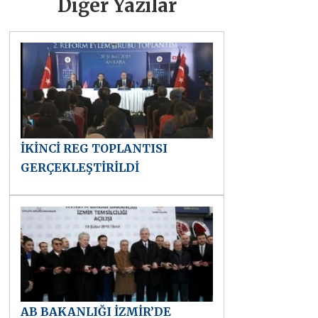
Diğer Yazılar
İKİNCİ REG TOPLANTISI
GERÇEKLEŞTİRİLDİ
AB BAKANLIĞI İZMİR’DE