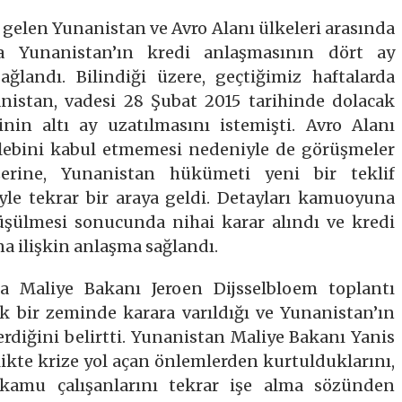
a gelen Yunanistan ve Avro Alanı ülkeleri arasında
a Yunanistan’ın kredi anlaşmasının dört ay
ğlandı. Bilindiği üzere, geçtiğimiz haftalarda
istan, vadesi 28 Şubat 2015 tarihinde dolacak
nin altı ay uzatılmasını istemişti. Avro Alanı
alebini kabul etmemesi nedeniyle de görüşmeler
erine, Yunanistan hükümeti yeni bir teklif
iyle tekrar bir araya geldi. Detayları kamuoyuna
üşülmesi sonucunda nihai karar alındı ve kredi
a ilişkin anlaşma sağlandı.
a Maliye Bakanı Jeroen Dijsselbloem toplantı
ak bir zeminde karara varıldığı ve Yunanistan’ın
rdiğini belirtti. Yunanistan Maliye Bakanı Yanis
likte krize yol açan önlemlerden kurtulduklarını,
 kamu çalışanlarını tekrar işe alma sözünden