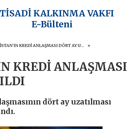
KTİSADİ KALKINMA VAKFI
E-Bülteni
YUNANİSTAN’IN KREDİ ANLAŞMASI DÖRT AY UZATILDI
IN KREDİ ANLAŞMASI
ILDI
laşmasının dört ay uzatılması
ndı.