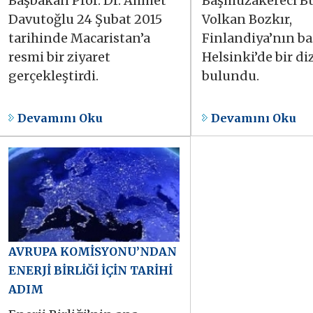
Başbakan Prof. Dr. Ahmet
Başmüzakereci B
Davutoğlu 24 Şubat 2015
Volkan Bozkır,
tarihinde Macaristan’a
Finlandiya’nın b
resmi bir ziyaret
Helsinki’de bir di
gerçekleştirdi.
bulundu.
Devamını Oku
Devamını Oku
AVRUPA KOMİSYONU’NDAN
ENERJİ BİRLİĞİ İÇİN TARİHİ
ADIM