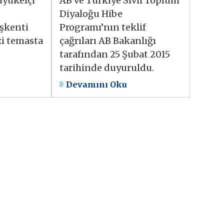
üyükelçi
AB ve Türkiye Sivil Toplum
Diyaloğu Hibe
aşkenti
Programı’nın teklif
zi temasta
çağrıları AB Bakanlığı
tarafından 25 Şubat 2015
tarihinde duyuruldu.
Devamını Oku