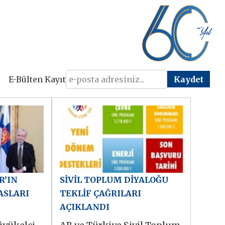
E-Bülten Kayıt
R’IN
SİVİL TOPLUM DİYALOĞU
ASLARI
TEKLİF ÇAĞRILARI
AÇIKLANDI