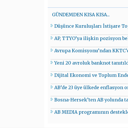
GÜNDEMDEN KISA KISA...
Düşünce Kuruluşları İstişare To
AP, TTYO’ya ilişkin pozisyon be
Avrupa Komisyonu’ndan KKTC’d
Yeni 20 avroluk banknot tanıtıl
Dijital Ekonomi ve Toplum End
AB’de 23 üye ülkede enflasyon o
Bosna-Hersek’ten AB yolunda ta
AB MEDIA programının destekledi