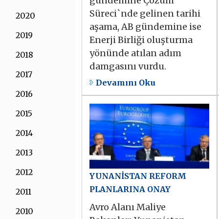
gündemine Çözüm
Süreci`nde gelinen tarihi
2020
aşama, AB gündemine ise
2019
Enerji Birliği oluşturma
yönünde atılan adım
2018
damgasını vurdu.
2017
Devamını Oku
2016
2015
2014
2013
2012
YUNANİSTAN REFORM
PLANLARINA ONAY
2011
Avro Alanı Maliye
2010