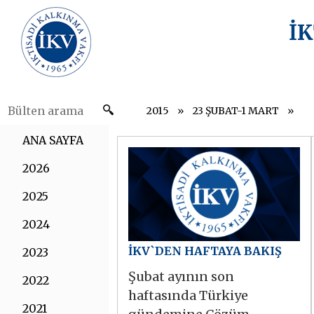
İ
2015
23 ŞUBAT-1 MART
ANA SAYFA
2026
2025
2024
İKV`DEN HAFTAYA BAKIŞ
2023
Şubat ayının son
2022
haftasında Türkiye
2021