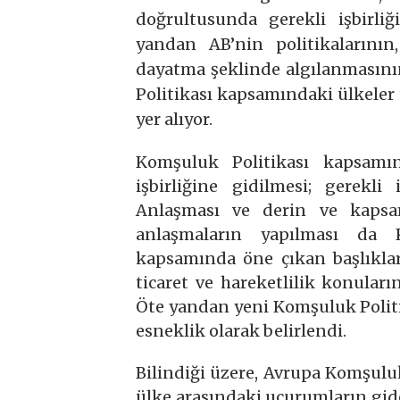
doğrultusunda gerekli işbirliğ
yandan AB’nin politikalarının
dayatma şeklinde algılanmasını
Politikası kapsamındaki ülkeler
yer alıyor.
Komşuluk Politikası kapsamın
işbirliğine gidilmesi; gerekli
Anlaşması ve derin ve kapsam
anlaşmaların yapılması da K
kapsamında öne çıkan başlıklar
ticaret ve hareketlilik konula
Öte yandan yeni Komşuluk Politik
esneklik olarak belirlendi.
Bilindiği üzere, Avrupa Komşuluk
ülke arasındaki uçurumların gide