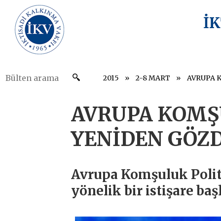
İ
2015
2-8 MART
AVRUPA KOMŞ
YENİDEN GÖZD
Avrupa Komşuluk Polit
yönelik bir istişare başl