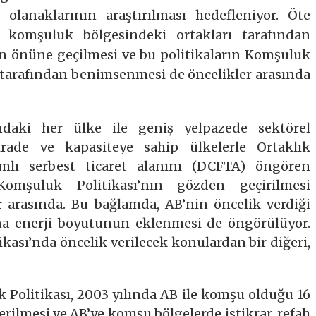
i olanaklarının araştırılması hedefleniyor. Öte
, komşuluk bölgesindeki ortakları tarafından
n önüne geçilmesi ve bu politikaların Komşuluk
 tarafından benimsenmesi de öncelikler arasında
daki her ülke ile geniş yelpazede sektörel
 irade ve kapasiteye sahip ülkelerle Ortaklık
lı serbest ticaret alanını (DCFTA) öngören
omşuluk Politikası’nın gözden geçirilmesi
 arasında. Bu bağlamda, AB’nin öncelik verdiği
rına enerji boyutunun eklenmesi de öngörülüyor.
ası’nda öncelik verilecek konulardan bir diğeri,
 Politikası, 2003 yılında AB ile komşu olduğu 16
rilmesi ve AB’ye komşu bölgelerde istikrar, refah