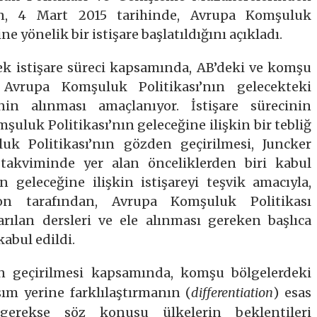
n, 4 Mart 2015 tarihinde, Avrupa Komşuluk
e yönelik bir istişare başlatıldığını açıkladı.
ek istişare süreci kapsamında, AB’deki ve komşu
n Avrupa Komşuluk Politikası’nın gelecekteki
inin alınması amaçlanıyor. İstişare sürecinin
luk Politikası’nın geleceğine ilişkin bir tebliğ
uk Politikası’nın gözden geçirilmesi, Juncker
takviminde yer alan önceliklerden biri kabul
n geleceğine ilişkin istişareyi teşvik amacıyla,
n tarafından, Avrupa Komşuluk Politikası
ılan dersleri ve ele alınması gereken başlıca
kabul edildi.
n geçirilmesi kapsamında, komşu bölgelerdeki
ım yerine farklılaştırmanın (
differentiation
) esas
gerekse söz konusu ülkelerin beklentileri