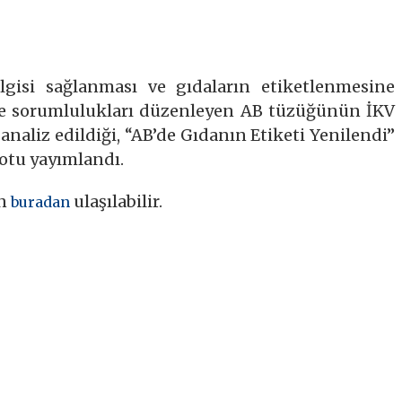
lgisi sağlanması ve gıdaların etiketlenmesine
rı ve sorumlulukları düzenleyen AB tüzüğünün İKV
naliz edildiği, “AB’de Gıdanın Etiketi Yenilendi”
notu yayımlandı.
un
ulaşılabilir.
buradan