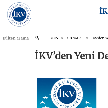
İ
2015
2-8 MART
İKV’den Y
İKV’den Yeni D