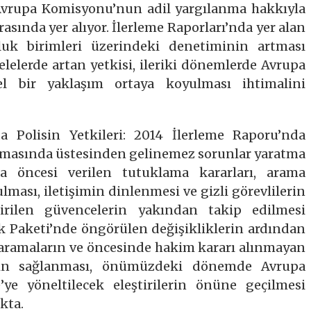
, Avrupa Komisyonu’nun adil yargılanma hakkıyla
arasında yer alıyor. İlerleme Raporları’nda yer alan
lluk birimleri üzerindeki denetiminin artması
lelerde artan yetkisi, ileriki dönemlerde Avrupa
el bir yaklaşım ortaya koyulması ihtimalini
 Polisin Yetkileri: 2014 İlerleme Raporu’nda
şamasında üstesinden gelinemez sorunlar yaratma
ama öncesi verilen tutuklama kararları, arama
ulması, iletişimin dinlenmesi ve gizli görevlilerin
tirilen güvencelerin yakından takip edilmesi
ik Paketi’nde öngörülen değişikliklerin ardından
 aramaların ve öncesinde hakim kararı alınmayan
nin sağlanması, önümüzdeki dönemde Avrupa
ye yöneltilecek eleştirilerin önüne geçilmesi
kta.