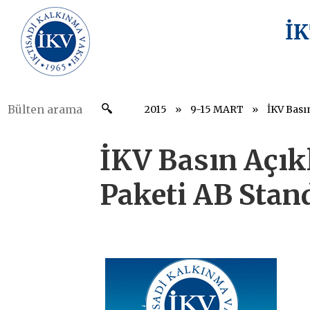
İ
2015
9-15 MART
İKV Basın Açık
Paketi AB Stan