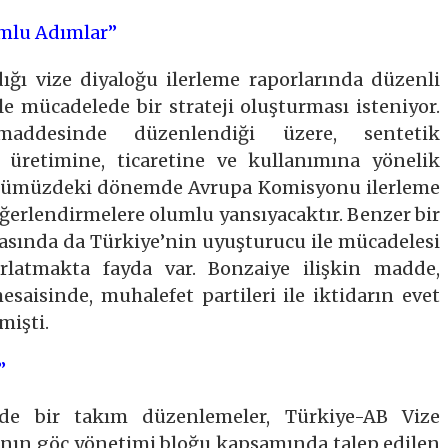
mlu Adımlar”
ğı vize diyaloğu ilerleme raporlarında düzenli
e mücadelede bir strateji oluşturması isteniyor.
maddesinde düzenlendiği üzere, sentetik
 üretimine, ticaretine ve kullanımına yönelik
 önümüzdeki dönemde Avrupa Komisyonu ilerleme
 değerlendirmelere olumlu yansıyacaktır. Benzer bir
ritasında da Türkiye’nin uyuşturucu ile mücadelesi
rlatmakta fayda var. Bonzaiye ilişkin madde,
saisinde, muhalefet partileri ile iktidarın evet
mişti.
”
nde bir takım düzenlemeler, Türkiye-AB Vize
sı’nın göç yönetimi bloğu kapsamında talep edilen