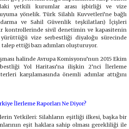
daki yetkili kurumlar arası işbirliği ve vize
e uyuma yönelik. Türk Silahlı Kuvvetleri’ne bağlı
ndarma ve Sahil Güvenlik teşkilatları) İçişleri
ır kontrollerinde sivil denetimin ve kapasitenin
e yürüttüğü vize serbestliği diyaloğu sürecinde
alep ettiği bazı adımları oluşturuyor.
aşması halinde Avrupa Komisyonu’nun 2015 Ekim
estliği Yol Haritası’na ilişkin 2’nci İlerleme
terleri karşılamasında önemli adımlar attığını
kiye İlerleme Raporları Ne Diyor?
erin Yetkileri: Silahların eşitliği ilkesi, başka bir
arının eşit haklara sahip olması gerekliliği ile