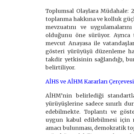
Toplumsal Olaylara Müdahale: 
toplanma hakkına ve kolluk güçl
mevzuatını ve uygulamalarını
olduğunu öne sürüyor. Ayrıca t
mevcut Anayasa ile vatandaşla
gösteri yürüyüşü düzenleme hak
takdir yetkisinin sağlandığı, 
belirtiliyor.
AİHS ve AİHM Kararları Çerçeves
AİHM’nin belirlediği standartl
yürüyüşlerine sadece sınırlı du
edebilmekte. Toplantı ve göst
uygun kabul edilebilmesi içi
amacı bulunması, demokratik top