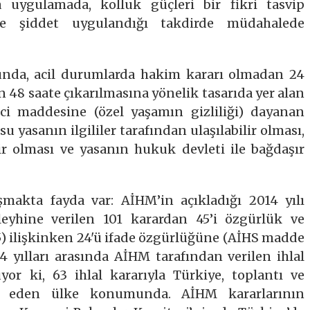
a uygulamada, kolluk güçleri bir fikri tasvip
ece şiddet uygulandığı takdirde müdahalede
unda, acil durumlarda hakim kararı olmadan 24
n 48 saate çıkarılmasına yönelik tasarıda yer alan
inci maddesine (özel yaşamın gizliliği) dayanan
 yasanın ilgililer tarafından ulaşılabilir olması,
ir olması ve yasanın hukuk devleti ile bağdaşır
makta fayda var: AİHM’in açıkladığı 2014 yılı
aleyhine verilen 101 karardan 45’i özgürlük ve
) ilişkinken 24'ü ifade özgürlüğüne (AİHS madde
4 yılları arasında AİHM tarafından verilen ihlal
yor ki, 63 ihlal kararıyla Türkiye, toplantı ve
al eden ülke konumunda. AİHM kararlarının