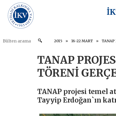
İ
2015
16-22 MART
TANAP PROJE
TÖRENİ GERÇE
TANAP projesi temel a
Tayyip Erdoğan`ın katı