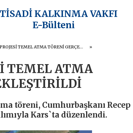
KTİSADİ KALKINMA VAKFI
E-Bülteni
TANAP PROJESİ TEMEL ATMA TÖRENİ GERÇEKLEŞTİRİLDİ
Sİ TEMEL ATMA
KLEŞTİRİLDİ
tma töreni, Cumhurbaşkanı Recep
lımıyla Kars`ta düzenlendi.