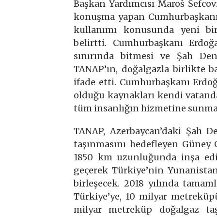
Başkan Yardımcısı Maroš Šefcovi
konuşma yapan Cumhurbaşkanı E
kullanımı konusunda yeni bir
belirtti. Cumhurbaşkanı Erdoğ
sınırında bitmesi ve Şah Den
TANAP’ın, doğalgazla birlikte ba
ifade etti. Cumhurbaşkanı Erdoğ
olduğu kaynakları kendi vatandaş
tüm insanlığın hizmetine sunma i
TANAP, Azerbaycan’daki Şah De
taşınmasını hedefleyen Güney 
1850 km uzunluğunda inşa edil
geçerek Türkiye’nin Yunanistan
birleşecek. 2018 yılında tama
Türkiye’ye, 10 milyar metreküp
milyar metreküp doğalgaz taş