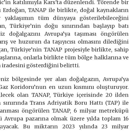
c’in katılımıyla Kars'ta düzenlendi. Törende bir
rdoğan, TANAP ile birlikte, doğal kaynakların
 yaklaşımın tüm dünyaya gösterilebileceğini
an, Türkiye’nin doğu sınırından başlayıp batı
iz doğalgazını Avrupa’ya taşıması öngörülen
rış ve huzurun da taşıyıcısı olmasını dilediğini
an, Türkiye’nin TANAP projesiyle birlikte, sahip
larına, onlarla birlikte tüm bölge halklarına ve
radesini gösterdiğini belirtti.
niz bölgesinde yer alan doğalgazın, Avrupa’ya
Gaz Koridoru’nun en uzun kısmını oluşturuyor.
ecek olan TANAP, Türkiye içerisinde 20 ilden
 sınırında Trans Adriyatik Boru Hattı (TAP) ile
mlanması öngörülen TANAP, 6 milyar metreküpü
ü Avrupa pazarına olmak üzere yılda toplam 16
ıyacak. Bu miktarın 2023 yılında 23 milyar