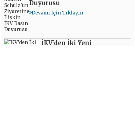
Duyurusu
Devamı İçin Tıklayın
İKV’den İki Yeni
Değerlendirme Notu
Devamı İçin Tıklayın
GÜNDEMDEN KISA KISA...
Fransa-Türkiye Göç Anlaşması’nın 50’inci Yılı
Konferansı gerçekleştirildi
AMB parasal genişleme programında aylık