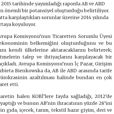
2015 tarihinde yayımladığı raporda AB ve ABD
n önemli bir potansiyel oluşturduğu belirtiliyor.
ta karşılaştıkları sorunlar üzerine 2014 yılında
rtaya koyuluyor.
Avrupa Komisyonu’nun Ticaretten Sorumlu Üyesi
n ekonominin belkemiğini oluşturduğunu ve bu
nı kendi ülkelerine aktaracaklarını belirterek;
melerin talep ve ihtiyaçlarını karşılayacak bir
açıkladı. Avrupa Komisyonu’nun İç Pazar, Girişim
zbieta Bienkowska da, AB ile ABD arasında tarife
 bürokrasinin azaltılması halinde bundan en çok
ret etti.
aretin halen KOBİ’lere fayda sağladığı, 2012’de
yaptığı ve bunun AB’nin ihracatının yüzde 28’ini
in gıda, içecek, tarım, tekstil hazır giyim, deri ve