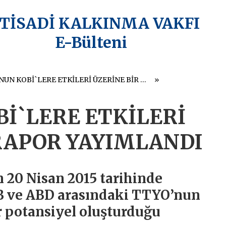
KTİSADİ KALKINMA VAKFI
E-Bülteni
TTYO`NUN KOBİ`LERE ETKİLERİ ÜZERİNE BİR RAPOR YAYIMLANDI
İ`LERE ETKİLERİ
RAPOR YAYIMLANDI
20 Nisan 2015 tarihinde
B ve ABD arasındaki TTYO’nun
ir potansiyel oluşturduğu